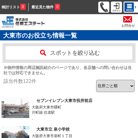
0
0
検討リスト
最近見た物件
お問合せ
大東市のお役立ち情報一覧
スポットを絞り込む
※物件情報の周辺施設紹介のページであり、各店舗への問い合わせは当
社では対応できません。
該当件数
122
件
セブンイレブン大東市役所前店
大阪府大東市曙町
片町線 住道駅
-
大東市立 泉小学校
大阪府大東市泉町１丁目