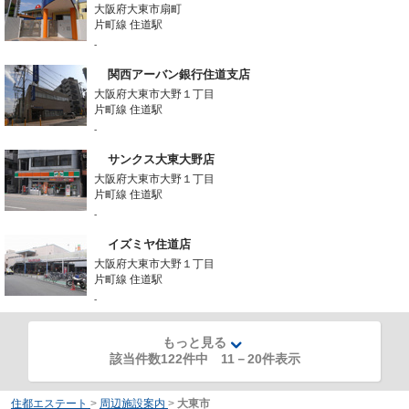
大阪府大東市扇町
片町線 住道駅
-
関西アーバン銀行住道支店
大阪府大東市大野１丁目
片町線 住道駅
-
サンクス大東大野店
大阪府大東市大野１丁目
片町線 住道駅
-
イズミヤ住道店
大阪府大東市大野１丁目
片町線 住道駅
-
もっと見る
該当件数122件中
11
－
20
件表示
住都エステート
>
周辺施設案内
>
大東市