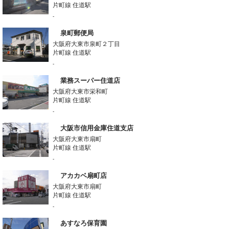
片町線 住道駅
-
泉町郵便局
大阪府大東市泉町２丁目
片町線 住道駅
-
業務スーパー住道店
大阪府大東市栄和町
片町線 住道駅
-
大阪市信用金庫住道支店
大阪府大東市扇町
片町線 住道駅
-
アカカベ扇町店
大阪府大東市扇町
片町線 住道駅
-
あすなろ保育園