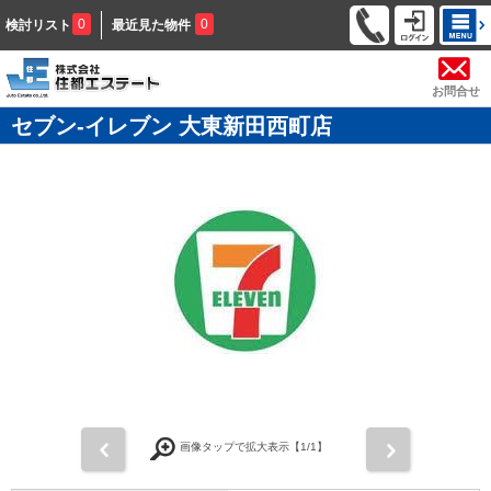
0
0
検討リスト
最近見た物件
お問合せ
セブン-イレブン 大東新田西町店
前
次
画像タップで拡大表示【
1
/1】