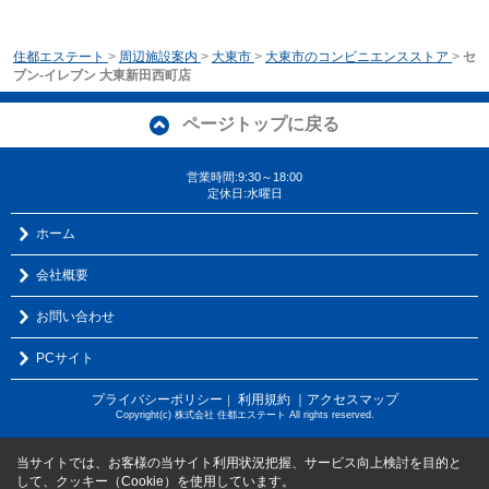
住都エステート
>
周辺施設案内
>
大東市
>
大東市のコンビニエンスストア
>
セ
ブン-イレブン 大東新田西町店
ページトップに戻る
営業時間:9:30～18:00
定休日:水曜日
ホーム
会社概要
お問い合わせ
PCサイト
プライバシーポリシー
利用規約
｜アクセスマップ
｜
Copyright(c) 株式会社 住都エステート All rights reserved.
当サイトでは、お客様の当サイト利用状況把握、サービス向上検討を目的と
して、クッキー（Cookie）を使用しています。