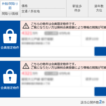
外観
/
間取り
価格
駅徒歩
築年数
図
停歩
方位
交通 / 所在地
間取り/面積
2
該当公開件数
件