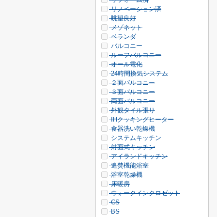
リノベーション済
眺望良好
メゾネット
ベランダ
バルコニー
ルーフバルコニー
オール電化
24時間換気システム
２面バルコニー
３面バルコニー
両面バルコニー
外観タイル張り
IHクッキングヒーター
食器洗い乾燥機
システムキッチン
対面式キッチン
アイランドキッチン
追焚機能浴室
浴室乾燥機
床暖房
ウォークインクロゼット
CS
BS