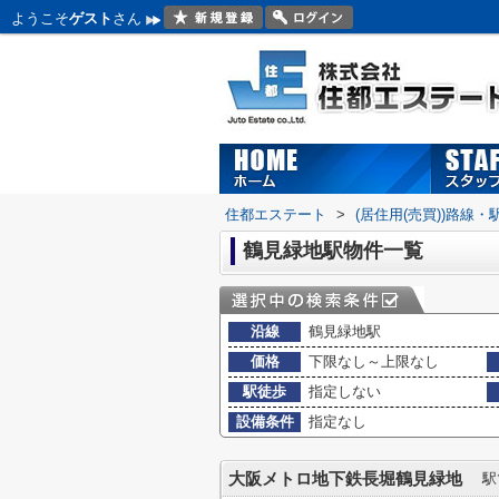
ようこそ
ゲスト
さん
住都エステート
>
(居住用(売買))路線
鶴見緑地駅物件一覧
沿線
鶴見緑地駅
価格
下限なし～上限なし
駅徒歩
指定しない
設備条件
指定なし
大阪メトロ地下鉄長堀鶴見緑地
駅