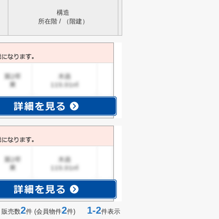
構造
所在階 / （階建）
2
2
1-2
 販売数
件 (会員物件
件)
件表示