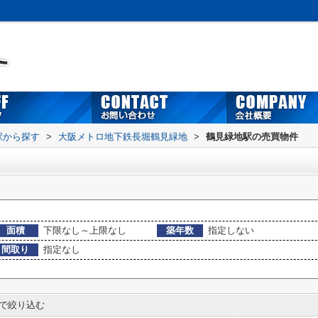
・駅から探す
>
大阪メトロ地下鉄長堀鶴見緑地
>
鶴見緑地駅の売買物件
面積
下限なし～上限なし
築年数
指定しない
間取り
指定なし
で絞り込む