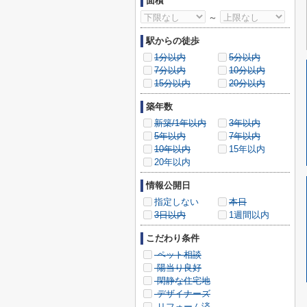
面積
～
駅からの徒歩
1分以内
5分以内
7分以内
10分以内
15分以内
20分以内
築年数
新築/1年以内
3年以内
5年以内
7年以内
10年以内
15年以内
20年以内
情報公開日
指定しない
本日
3日以内
1週間以内
こだわり条件
ペット相談
陽当り良好
閑静な住宅地
デザイナーズ
リフォーム済