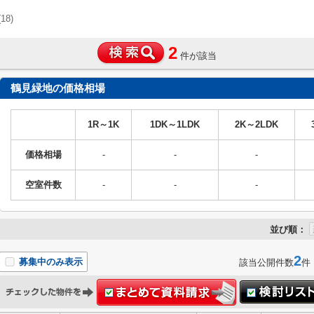
(18)
2
件が該当
鶴見緑地の価格相場
1R～1K
1DK～1LDK
2K～2LDK
価格相場
-
-
-
空室件数
-
-
-
並び順：
2
募集中のみ表示
該当公開件数
件