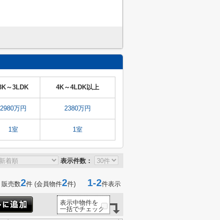
3K～3LDK
4K～4LDK以上
2980万円
2380万円
1室
1室
表示件数：
2
2
1-2
 販売数
件 (会員物件
件)
件表示
表示中物件を
一括でチェック