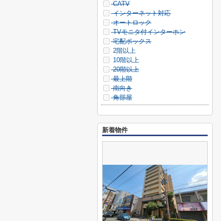
CATV
インターネット対応
オートロック
TVモニタ付インターホン
宅配ボックス
2階以上
10階以上
20階以上
最上階
南向き
角部屋
新着物件