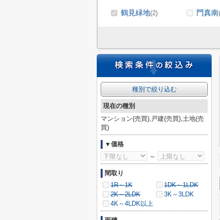
鶴見緑地
門真南
(2)
種別で絞り込む
現在の種別
マンション(売買),戸建(売買),土地(売
買)
▼価格
～
間取り
1R～1K
1DK～1LDK
2K～2LDK
3K～3LDK
4K～4LDK以上