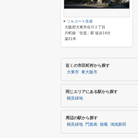
ソルコート住道
大阪府大東市谷川２丁目
片町線「住道」駅 徒歩14分
築21年
近くの市区町村から探す
大東市
東大阪市
同じエリアにある駅から探す
鶴見緑地
周辺の駅から探す
鶴見緑地
門真南
徳庵
鴻池新田