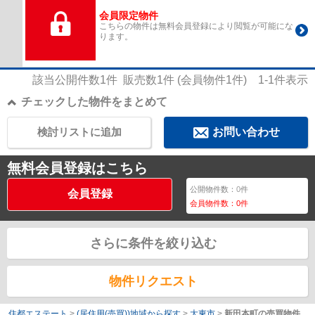
会員限定物件
こちらの物件は無料会員登録により閲覧が可能にな
ります。
該当公開件数
1
件 販売数
1
件 (会員物件
1
件)
1-1
件表示
チェックした物件をまとめて
検討リストに追加
お問い合わせ
無料会員登録はこちら
公開物件数：
0
件
会員登録
会員物件数：
0
件
さらに条件を絞り込む
物件リクエスト
住都エステート
>
(居住用(売買))地域から探す
>
大東市
>
新田本町の売買物件