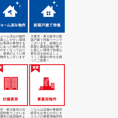
ォーム済みの物件
大東市・東大阪市の新
暮らしやすい環境
築戸建て特集ページで
お客様の希望する
ございます。綺麗なお
にあった物件を見
部屋と最新設備が整っ
やすくなっており
た新しい環境で快適な
。新築のように綺
新生活を始めましょ
物件もございます
う！ご家族の幸せを願
ってご提案！
市・東大阪市の分
こちらは店舗や事務所
貸特集でございま
経営をお考えの方にオ
通常の賃貸物件よ
ススメの事業用物件特