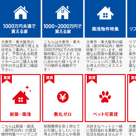
大東市・東大阪市の
こちらは大東市・東大
大東市・東大阪市の築
リフ
1000万円未満で買える
阪市の1000万円～
浅（築10年以内）物件
なら
住宅をご案内しており
2000万円以下の住宅情
特集でございます。綺
と、
ます。予算がある程度
報特集になります。お
麗なお部屋や最新設備
条件
決まっている方や、マ
客様のライフスタイル
が完備された戸建てや
つけ
イホームのご購入を検
に合わせた様々なタイ
マンションのご購入を
ます
討中の方は是非ご確認
プの物件を掲載中で
お考えの方にオススメ
麗な
下さい。
す！
です。
よ！
こちらは新築・築浅
初期費用を安く抑えて
大好きなペットと一緒
大東
（築5年以内）の賃貸
お引越しをしたいとお
に笑顔溢れる素敵な新
譲賃
物件特集ページでござ
考えの学生さんや単身
生活を始めませんか？
す。