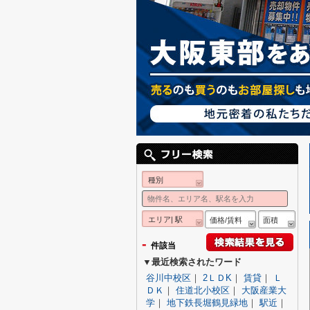
種別
エリア| 駅
価格/賃料
面積
-
件該当
▼最近検索されたワード
谷川中校区
｜
2ＬＤK
｜
賃貸
｜
Ｌ
ＤＫ
｜
住道北小校区
｜
大阪産業大
学
｜
地下鉄長堀鶴見緑地
｜
駅近
｜