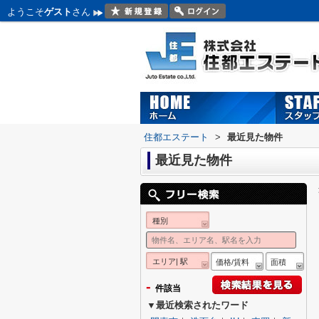
ようこそ
ゲスト
さん
住都エステート
>
最近見た物件
最近見た物件
種別
エリア| 駅
価格/賃料
面積
-
件該当
▼最近検索されたワード