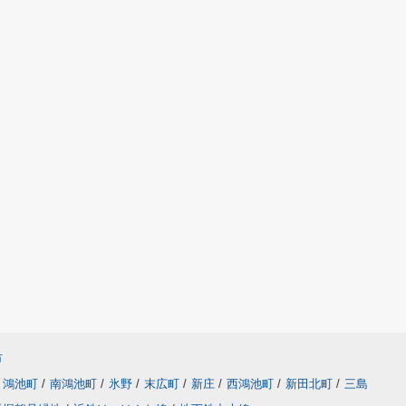
市
鴻池町
/
南鴻池町
/
氷野
/
末広町
/
新庄
/
西鴻池町
/
新田北町
/
三島