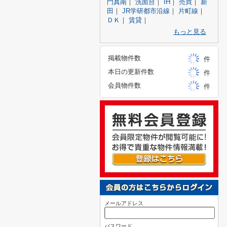
門真南
｜
洗面台
｜
IH
｜
売買
｜
新
田
｜
JR学研都市沿線
｜
片町線
｜
ＤＫ
｜
賃貸
｜
もっと見る
掲載物件数
件
本日の更新件数
件
会員物件数
件
メールアドレス
パスワード