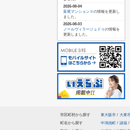
2026-08-04
富尾マンションⅡ
の情報を更新し
ました。
2026-08-03
ノールヴィラージュドゥ
の情報を
更新しました。
市区町村から探す
東大阪市
/
大東
町名から探す
中鴻池町
/
諸福
/