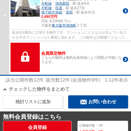
片町線
「
鴻池新田
」駅 徒歩8分
片町線
「
住道
」駅 徒歩27分
地下鉄中央線
「
長田
」駅 徒歩41分
2,490万円
間取:
3LDK/66.71㎡
大阪府
東大阪市
鴻池町
２丁目
徒歩8分圏内に立地する物件です。マンションにどんな人が住んでいるの
かも中古マンションなら事前に知れます。この物件は10階建てとなってお
り、見晴らしもいいです。住都エステートで...
会員限定物件
こちらの物件は無料会員登録により閲覧が可能にな
ります。
該当公開件数
12
件 販売数
12
件 (会員物件
9
件)
1-12
件表示
チェックした物件をまとめて
検討リストに追加
お問い合わせ
無料会員登録はこちら
公開物件数：
0
件
会員登録