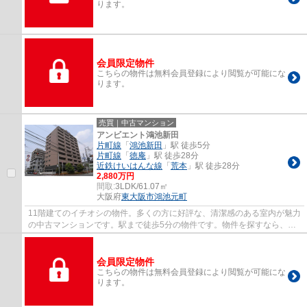
ります。
会員限定物件
こちらの物件は無料会員登録により閲覧が可能にな
ります。
売買｜中古マンション
アンビエント鴻池新田
片町線
「
鴻池新田
」駅 徒歩5分
片町線
「
徳庵
」駅 徒歩28分
近鉄けいはんな線
「
荒本
」駅 徒歩28分
2,880万円
間取:
3LDK/61.07㎡
大阪府
東大阪市
鴻池元町
11階建てのイチオシの物件。多くの方に好評な、清潔感のある室内が魅力
の中古マンションです。駅まで徒歩5分の物件です。物件を探すなら、ご
自身のライフスタイルに適した物件をお求め...
会員限定物件
こちらの物件は無料会員登録により閲覧が可能にな
ります。