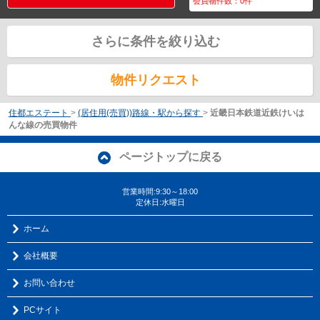
会員物件数：
0
件
さらに条件を絞り込む
物件リクエスト
住都エステート
>
(居住用(売買))路線・駅から探す
>
近畿日本鉄道近鉄けいは
んな線の売買物件
ページトップに戻る
営業時間:9:30～18:00
定休日:水曜日
ホーム
会社概要
お問い合わせ
PCサイト