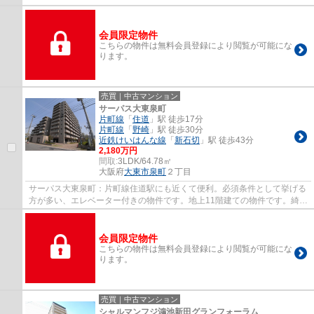
会員限定物件
こちらの物件は無料会員登録により閲覧が可能にな
ります。
売買｜中古マンション
サーパス大東泉町
片町線
「
住道
」駅 徒歩17分
片町線
「
野崎
」駅 徒歩30分
近鉄けいはんな線
「
新石切
」駅 徒歩43分
2,180万円
間取:
3LDK/64.78㎡
大阪府
大東市
泉町
２丁目
サーパス大東泉町：片町線住道駅にも近くて便利。必須条件として挙げる
方が多い、エレベーター付きの物件です。地上11階建ての物件です。綺麗
に整備された中古マンションで清潔感を感...
会員限定物件
こちらの物件は無料会員登録により閲覧が可能にな
ります。
売買｜中古マンション
シャルマンフジ鴻池新田グランフォーラム