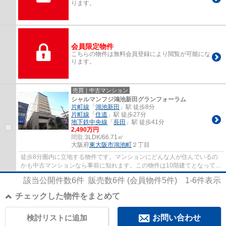
ります。
会員限定物件
こちらの物件は無料会員登録により閲覧が可能にな
ります。
売買｜中古マンション
シャルマンフジ鴻池新田グランフォーラム
片町線
「
鴻池新田
」駅 徒歩8分
片町線
「
住道
」駅 徒歩27分
地下鉄中央線
「
長田
」駅 徒歩41分
2,490万円
間取:
3LDK/66.71㎡
大阪府
東大阪市
鴻池町
２丁目
徒歩8分圏内に立地する物件です。マンションにどんな人が住んでいるの
かも中古マンションなら事前に知れます。この物件は10階建てとなってお
り、見晴らしもいいです。住都エステートで...
該当公開件数
6
件 販売数
6
件 (会員物件
5
件)
1-6
件表示
チェックした物件をまとめて
検討リストに追加
お問い合わせ