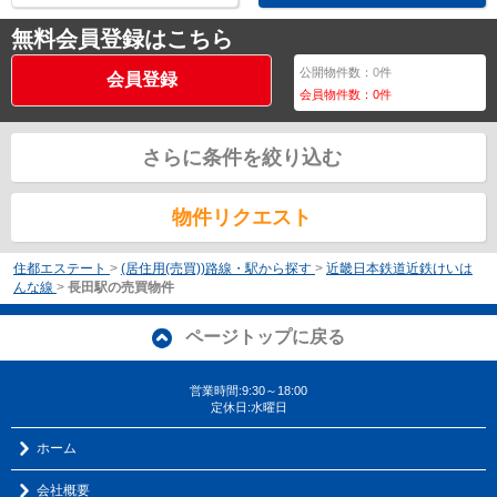
無料会員登録はこちら
公開物件数：
0
件
会員登録
会員物件数：
0
件
さらに条件を絞り込む
物件リクエスト
住都エステート
>
(居住用(売買))路線・駅から探す
>
近畿日本鉄道近鉄けいは
んな線
>
長田駅の売買物件
ページトップに戻る
営業時間:9:30～18:00
定休日:水曜日
ホーム
会社概要