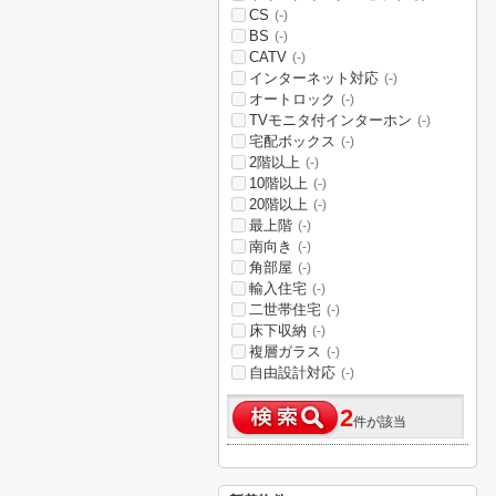
CS
(-)
BS
(-)
CATV
(-)
インターネット対応
(-)
オートロック
(-)
TVモニタ付インターホン
(-)
宅配ボックス
(-)
2階以上
(-)
10階以上
(-)
20階以上
(-)
最上階
(-)
南向き
(-)
角部屋
(-)
輸入住宅
(-)
二世帯住宅
(-)
床下収納
(-)
複層ガラス
(-)
自由設計対応
(-)
2
件が該当