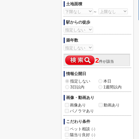
土地面積
～
駅からの徒歩
築年数
2
件が該当
情報公開日
指定しない
本日
3日以内
1週間以内
画像・動画あり
画像あり
動画あり
パノラマあり
こだわり条件
ペット相談
(-)
陽当り良好
(-)