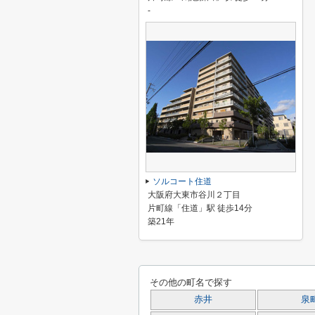
-
ソルコート住道
大阪府大東市谷川２丁目
片町線「住道」駅 徒歩14分
築21年
その他の町名で探す
赤井
泉