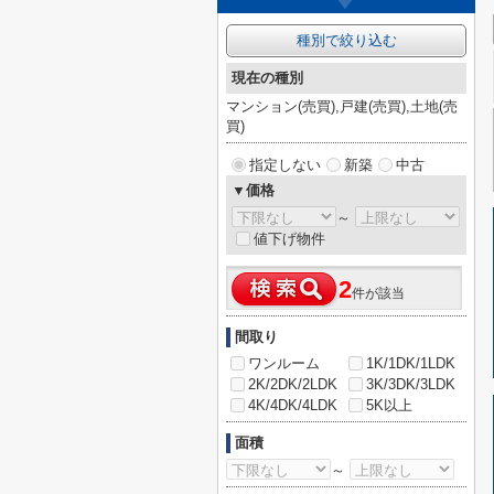
種別で絞り込む
現在の種別
マンション(売買),戸建(売買),土地(売
買)
指定しない
新築
中古
▼価格
～
値下げ物件
2
件が該当
間取り
ワンルーム
1K/1DK/1LDK
2K/2DK/2LDK
3K/3DK/3LDK
4K/4DK/4LDK
5K以上
面積
～