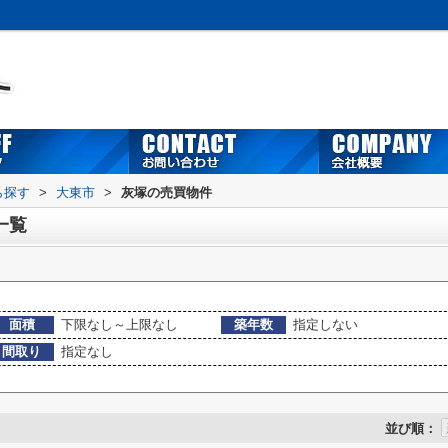
ら探す
>
大東市
>
灰塚の売買物件
一覧
面積
下限なし～上限なし
築年数
指定しない
間取り
指定なし
並び順：