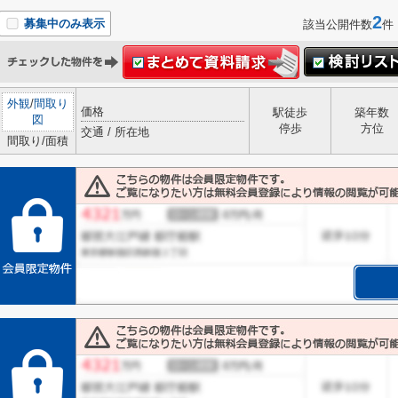
2
募集中のみ表示
該当公開件数
件
外観
/
間取り
価格
駅徒歩
築年数
図
停歩
方位
交通 / 所在地
間取り/面積