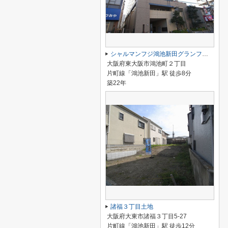
シャルマンフジ鴻池新田グランフォーラム
大阪府東大阪市鴻池町２丁目
片町線「鴻池新田」駅 徒歩8分
築22年
諸福３丁目土地
大阪府大東市諸福３丁目5-27
片町線「鴻池新田」駅 徒歩12分