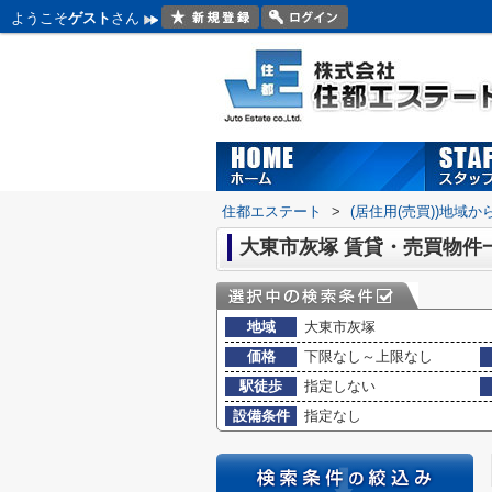
ようこそ
ゲスト
さん
住都エステート
>
(居住用(売買))地域か
大東市灰塚 賃貸・売買物件
地域
大東市灰塚
価格
下限なし～上限なし
駅徒歩
指定しない
設備条件
指定なし