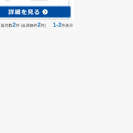
2
2
1-2
 販売数
件 (会員物件
件)
件表示