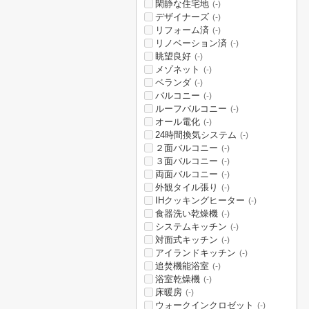
閑静な住宅地
(-)
デザイナーズ
(-)
リフォーム済
(-)
リノベーション済
(-)
眺望良好
(-)
メゾネット
(-)
ベランダ
(-)
バルコニー
(-)
ルーフバルコニー
(-)
オール電化
(-)
24時間換気システム
(-)
２面バルコニー
(-)
３面バルコニー
(-)
両面バルコニー
(-)
外観タイル張り
(-)
IHクッキングヒーター
(-)
食器洗い乾燥機
(-)
システムキッチン
(-)
対面式キッチン
(-)
アイランドキッチン
(-)
追焚機能浴室
(-)
浴室乾燥機
(-)
床暖房
(-)
ウォークインクロゼット
(-)