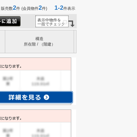
2
2
1-2
 販売数
件 (会員物件
件)
件表示
表示中物件を
一括でチェック
構造
所在階 / （階建）