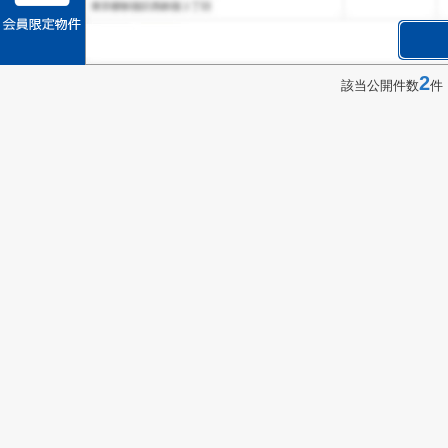
2
該当公開件数
件