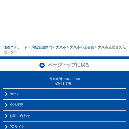
住都エステート
>
周辺施設案内
>
大東市
>
大東市の図書館
>
大東市立総合文化
センター
ページトップに戻る
営業時間:9:30～18:00
定休日:水曜日
ホーム
会社概要
お問い合わせ
PCサイト