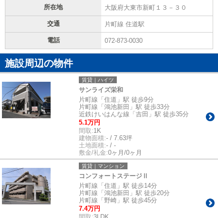
所在地
大阪府大東市新町１３－３０
交通
片町線 住道駅
電話
072-873-0030
施設周辺の物件
賃貸｜ハイツ
サンライズ栄和
片町線「住道」駅 徒歩9分
片町線「鴻池新田」駅 徒歩33分
近鉄けいはんな線「吉田」駅 徒歩35分
5.1万円
間取:
1K
建物面積:
- / 7.63坪
土地面積:
- / -
敷金/礼金:
0ヶ月/0ヶ月
賃貸｜マンション
コンフォートステージⅡ
片町線「住道」駅 徒歩14分
片町線「鴻池新田」駅 徒歩20分
片町線「野崎」駅 徒歩45分
7.4万円
間取:
3LDK