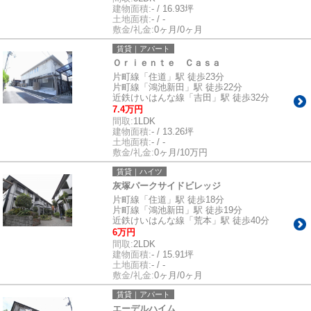
建物面積:
- / 16.93坪
土地面積:
- / -
敷金/礼金:
0ヶ月/0ヶ月
賃貸｜アパート
Ｏｒｉｅｎｔｅ Ｃａｓａ
片町線「住道」駅 徒歩23分
片町線「鴻池新田」駅 徒歩22分
近鉄けいはんな線「吉田」駅 徒歩32分
7.4万円
間取:
1LDK
建物面積:
- / 13.26坪
土地面積:
- / -
敷金/礼金:
0ヶ月/10万円
賃貸｜ハイツ
灰塚パークサイドビレッジ
片町線「住道」駅 徒歩18分
片町線「鴻池新田」駅 徒歩19分
近鉄けいはんな線「荒本」駅 徒歩40分
6万円
間取:
2LDK
建物面積:
- / 15.91坪
土地面積:
- / -
敷金/礼金:
0ヶ月/0ヶ月
賃貸｜アパート
エーデルハイム