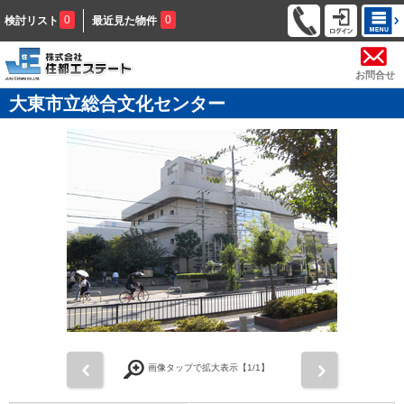
0
0
検討リスト
最近見た物件
お問合せ
大東市立総合文化センター
前
次
画像タップで拡大表示【
1
/1】