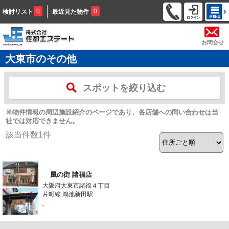
0
0
検討リスト
最近見た物件
お問合せ
大東市のその他
スポットを絞り込む
※物件情報の周辺施設紹介のページであり、各店舗への問い合わせは当
社では対応できません。
該当件数
1
件
風の街 諸福店
大阪府大東市諸福４丁目
片町線 鴻池新田駅
-