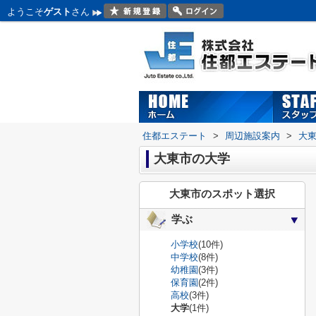
ようこそ
ゲスト
さん
住都エステート
>
周辺施設案内
>
大
大東市の大学
大東市のスポット選択
学ぶ
小学校
(10件)
中学校
(8件)
幼稚園
(3件)
保育園
(2件)
高校
(3件)
大学
(1件)