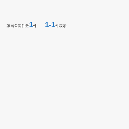
1
1-1
該当公開件数
件
件表示