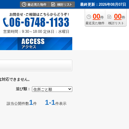
最終更新：2026年08月07日
00
00
件
件
最近見た物件
検討リスト
営業時間：9:30～18:00
定休日：水曜日
は対応できません。
並び順：
1
1-1
該当公開件数
件
件表示