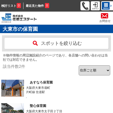
0
0
検討リスト
最近見た物件
お問合せ
大東市の保育園
スポットを絞り込む
※物件情報の周辺施設紹介のページであり、各店舗への問い合わせは当
社では対応できません。
該当件数
2
件
あすなろ保育園
大阪府大東市扇町
片町線 住道駅
-
聖心保育園
大阪府大東市太子田２丁目