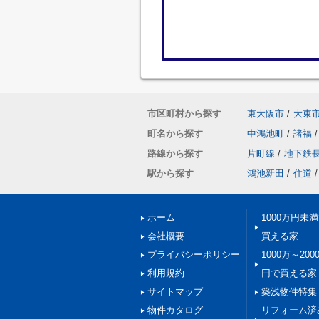
市区町村から探す
東大阪市
/
大東
町名から探す
中鴻池町
/
諸福
/
路線から探す
片町線
/
地下鉄
駅から探す
鴻池新田
/
住道
/
ホーム
1000万円未
会社概要
買える家
プライバシーポリシー
1000万～200
利用規約
円で買える家
サイトマップ
築浅物件特集
物件カタログ
リフォーム済