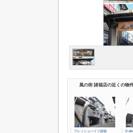
風の街 諸福店の近くの物
フレッシュハイツ諸福
D.al