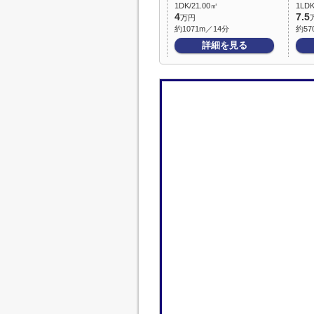
1DK/21.00㎡
1LDK
4
7.5
万円
約1071m／14分
約57
詳細を見る