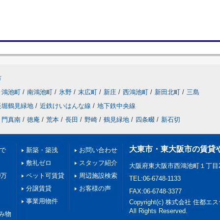
市
鴻池町
/
南鴻池町
/
氷野
/
末広町
/
新庄
/
西鴻池町
/
新田北町
/
三島
長堀鶴見緑地
/
近鉄けいはんな線
/
地下鉄中央線
門真南
/
徳庵
/
荒本
/
長田
/
野崎
/
鶴見緑地
/
四条畷
/
新石切
大東市・東大阪市の賃貸
満で
新築・築浅
お問い合わせ
敷礼ゼロ
スタッフ紹介
大阪府東大阪市西鴻池町１丁目2
0万
ペット可賃貸
周辺施設検索
TEL:06-6748-1133
分譲賃貸
お客様の声
FAX:06-6748-3377
事業用物件
Copyright(c) 株式会社 住都
All Rights Reserved.
み物