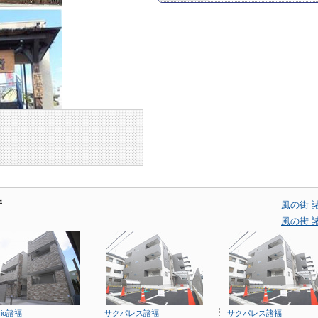
件
風の街 
風の街 
ivio諸福
サクパレス諸福
サクパレス諸福