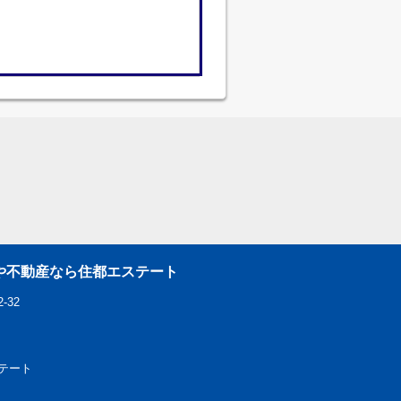
や不動産なら住都エステート
-32
エステート