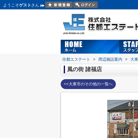
ようこそ
ゲスト
さん
住都エステート
>
周辺施設案内
>
大
風の街 諸福店
<<大東市のその他の一覧へ