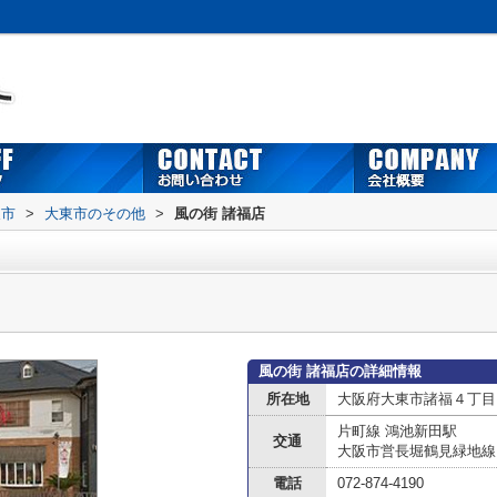
東市
>
大東市のその他
>
風の街 諸福店
風の街 諸福店の詳細情報
所在地
大阪府大東市諸福４丁目
片町線 鴻池新田駅
交通
大阪市営長堀鶴見緑地線
電話
072-874-4190