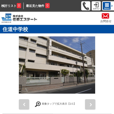
0
0
検討リスト
最近見た物件
お問合せ
住道中学校
前
次
画像タップで拡大表示【
1
/1】