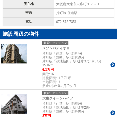
所在地
大阪府大東市末広町１７－１
交通
片町線 住道駅
電話
072-872-7351
施設周辺の物件
賃貸｜マンション
メゾンパティオⅡ
片町線「住道」駅 徒歩7分
片町線「野崎」駅 徒歩29分
片町線「鴻池新田」駅 徒歩37分車37分
15.0km
6.1万円
間取:
1K
建物面積:
- / 7.71坪
土地面積:
- / -
敷金/礼金:
0ヶ月/0ヶ月
賃貸｜マンション
大東クイーンハイツ
片町線「住道」駅 徒歩8分
片町線「鴻池新田」駅 徒歩28分
片町線「野崎」駅 徒歩40分
3万円