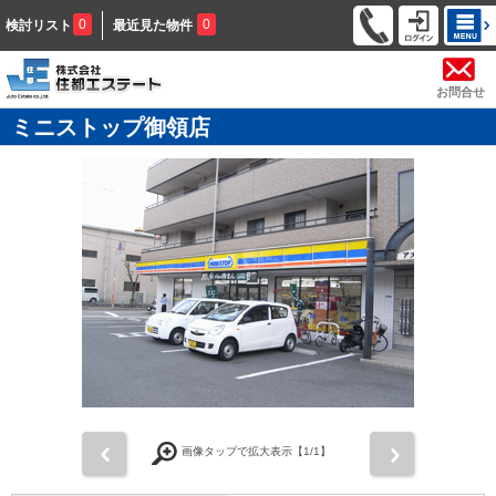
0
0
検討リスト
最近見た物件
お問合せ
ミニストップ御領店
前
次
画像タップで拡大表示【
1
/1】