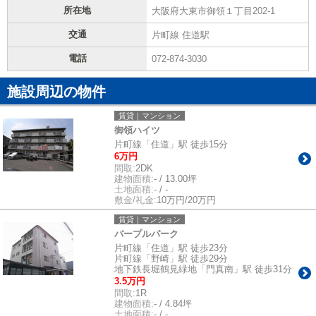
所在地
大阪府大東市御領１丁目202-1
交通
片町線 住道駅
電話
072-874-3030
施設周辺の物件
賃貸｜マンション
御領ハイツ
片町線「住道」駅 徒歩15分
6万円
間取:
2DK
建物面積:
- / 13.00坪
土地面積:
- / -
敷金/礼金:
10万円/20万円
賃貸｜マンション
バープルパーク
片町線「住道」駅 徒歩23分
片町線「野崎」駅 徒歩29分
地下鉄長堀鶴見緑地「門真南」駅 徒歩31分
3.5万円
間取:
1R
建物面積:
- / 4.84坪
土地面積:
- / -