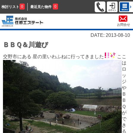
0
0
検討リスト
最近見た物件
お問合せ
DATE: 2013-08-10
ＢＢＱ＆川遊び
交野市にある 星の里いわふねに行ってきました
ここ
は
ロ
ッ
ジ
や
Ｂ
Ｂ
Ｑ
が
で
き
る