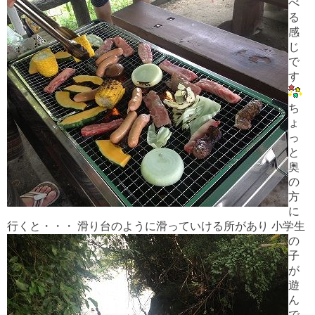
べ
る
感
じ
で
す
ち
ょ
っ
と
奥
の
方
に
行くと・・・
滑り台のように滑っていける所があり 小学生
の
子
が
遊
ん
で