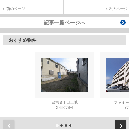
＜ 前のページ
＞次のページ
記事一覧ページへ
おすすめ物件
諸福３丁目土地
ファミー
3,680万円
7