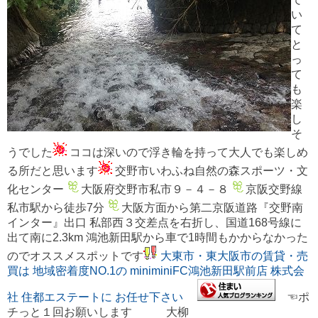
い
て
と
っ
て
も
楽
し
そ
うでした
ココは深いので浮き輪を持って大人でも楽しめ
る所だと思います
交野市いわふね自然の森スポーツ・文
化センター
大阪府交野市私市９－４－８
京阪交野線
私市駅から徒歩7分
大阪方面から第二京阪道路『交野南
インター』出口 私部西３交差点を右折し、国道168号線に
出て南に2.3km 鴻池新田駅から車で1時間もかからなかった
のでオススメスポットです
大東市・東大阪市の賃貸・売
買は 地域密着度NO.1の miniminiFC鴻池新田駅前店 株式会
社 住都エステートに お任せ下さい
☜ポ
チっと１回お願いします 大柳