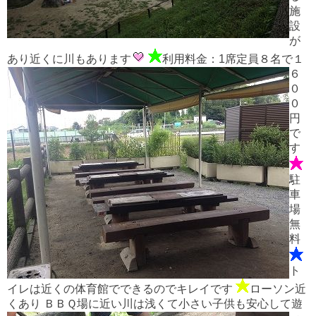
施
設
が
あり近くに川もあります
利用料金：1席定員８名で１
６
０
０
円
で
す
駐
車
場
無
料
ト
イレは近くの体育館でできるのでキレイです
ローソン近
くあり
ＢＢＱ場に近い川は浅くて小さい子供も安心して遊