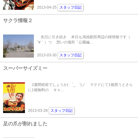
2013-04-25
スタッフ日記
サクラ情報２
先日に引き続き 本日も鴻池新田周辺の桜情報です（
´∀｀）つ 憩いの場所「公園編...
2013-03-30
スタッフ日記
スーパーサイズミー
2週間程前でしょうか( ´_ゝ`)ノ マクドにて1個買うとさら
に1個無料の キャ...
2013-03-28
スタッフ日記
足の爪が割れました