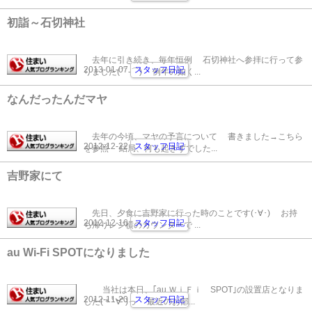
初詣～石切神社
去年に引き続き、毎年恒例 石切神社へ参拝に行って参
2013-01-07
スタッフ日記
りました(⌒-⌒) 例年の如く...
なんだったんだマヤ
去年の今頃、マヤの予言について 書きました→こちら
2012-12-22
スタッフ日記
を参照 結局、何も起きずでした...
吉野家にて
先日、夕食に吉野家に行った時のことです(･∀･) お持
2012-12-16
スタッフ日記
ち帰りレジ横のカウンターで ...
au Wi-Fi SPOTになりました
当社は本日、｢au ＷｉＦｉ SPOT｣の設置店となりま
2012-11-20
スタッフ日記
した(＊ﾟ∀ﾟ)っ 最近のお部...