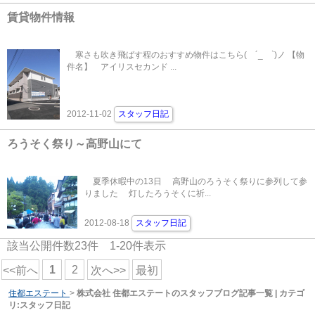
賃貸物件情報
寒さも吹き飛ばす程のおすすめ物件はこちら( ´_ゝ`)ノ 【物
件名】 アイリスセカンド ...
2012-11-02
スタッフ日記
ろうそく祭り～高野山にて
夏季休暇中の13日 高野山のろうそく祭りに参列して参
りました 灯したろうそくに祈...
2012-08-18
スタッフ日記
該当公開件数
23
件
1-20
件表示
1
2
<<前へ
次へ>>
最初
住都エステート
>
株式会社 住都エステートのスタッフブログ記事一覧 | カテゴ
リ:スタッフ日記