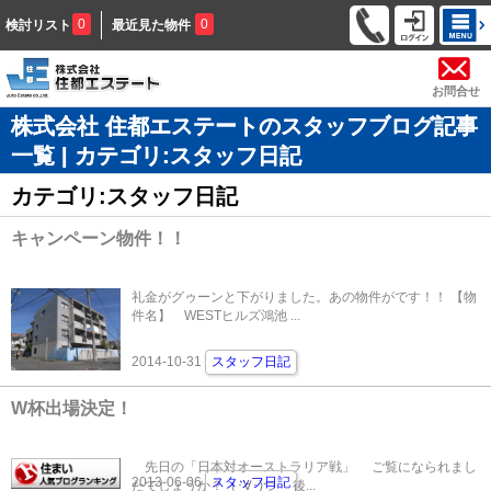
0
0
検討リスト
最近見た物件
お問合せ
株式会社 住都エステートのスタッフブログ記事
一覧 | カテゴリ:スタッフ日記
カテゴリ:スタッフ日記
キャンペーン物件！！
礼金がグゥーンと下がりました。あの物件がです！！ 【物
件名】 WESTヒルズ鴻池 ...
2014-10-31
スタッフ日記
W杯出場決定！
先日の「日本対オーストラリア戦」 ご覧になられまし
2013-06-06
スタッフ日記
たでしょうか？（･∀･)つ 後...