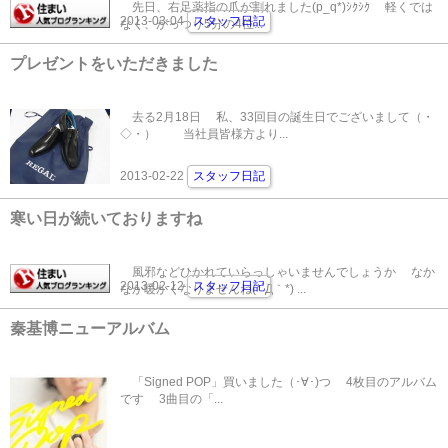
先日、右足薬指の爪が割れました(p_q*)ｼｸｼｸ 軽くでは
2013-03-04
スタッフ日記
なく、がっつり5分の4位...
プレゼントをいただきました
去る2月18日 私、33回目の誕生日でございまして（・
◇・）ゞ 当社員皆様方より...
2013-02-22
スタッフ日記
寒い日が続いておりますね
風邪などひかれていらっしゃいませんでしょうか なか
2013-02-12
スタッフ日記
なか暖かくなりませんね(*´Д｀*) ...
秦基博ニューアルバム
「Signed POP」買いました（･∀･)つ 4枚目のアルバム
です 3曲目の「...