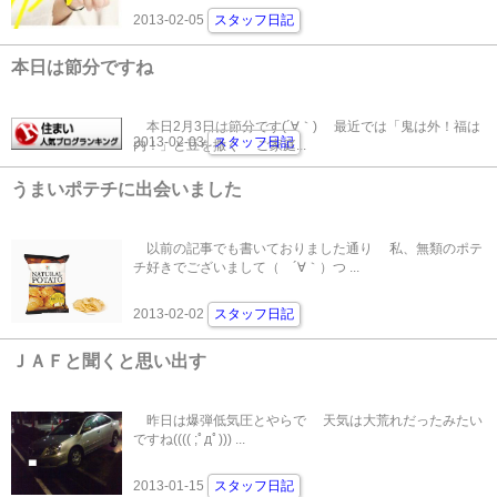
2013-02-05
スタッフ日記
本日は節分ですね
本日2月3日は節分です(´∀｀) 最近では「鬼は外！福は
2013-02-03
スタッフ日記
内！」と豆を撒く ご家庭...
うまいポテチに出会いました
以前の記事でも書いておりました通り 私、無類のポテ
チ好きでございまして（ ´∀｀）つ ...
2013-02-02
スタッフ日記
ＪＡＦと聞くと思い出す
昨日は爆弾低気圧とやらで 天気は大荒れだったみたい
ですね(((( ;ﾟдﾟ))) ...
2013-01-15
スタッフ日記