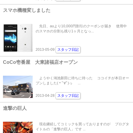
スマホ機種変しました
先日、auより10,000円割引のクーポンが届き 使用中
のスマホの分割も残り1ヶ月となっ...
2013-05-09
スタッフ日記
CoCo壱番屋 大東諸福店オープン
ようやく鴻池新田に待ちに待った ココイチが本日オー
プンしました(＊ﾟ∀ﾟ)っ ...
2013-04-28
スタッフ日記
進撃の巨人
現在継続してコミックを買っておりますのが ブログタ
イトルの「進撃の巨人」です ...