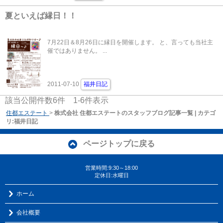
夏といえば縁日！！
7月22日＆8月26日に縁日を開催します。 と、言っても当社主
催ではありません。 ...
2011-07-10
福井日記
該当公開件数
6
件
1-6
件表示
住都エステート
>
株式会社 住都エステートのスタッフブログ記事一覧 | カテゴ
リ:福井日記
ページトップに戻る
営業時間:9:30～18:00
定休日:水曜日
ホーム
会社概要