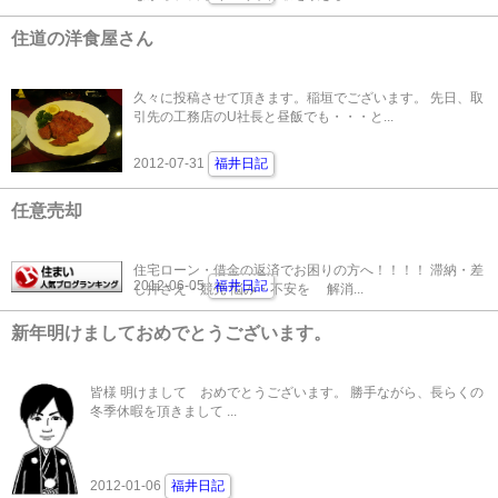
住道の洋食屋さん
久々に投稿させて頂きます。稲垣でございます。 先日、取
引先の工務店のU社長と昼飯でも・・・と...
2012-07-31
福井日記
任意売却
住宅ローン・借金の返済でお困りの方へ！！！！ 滞納・差
2012-06-05
福井日記
し押さえ・競売 悩み・不安を 解消...
新年明けましておめでとうございます。
皆様 明けまして おめでとうございます。 勝手ながら、長らくの
冬季休暇を頂きまして ...
2012-01-06
福井日記