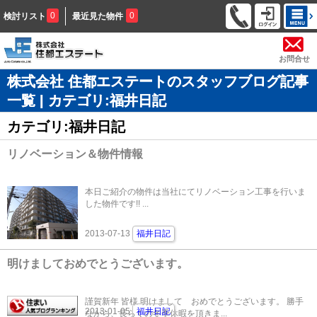
0
0
検討リスト
最近見た物件
お問合せ
株式会社 住都エステートのスタッフブログ記事
一覧 | カテゴリ:福井日記
カテゴリ:福井日記
リノベーション＆物件情報
本日ご紹介の物件は当社にてリノベーション工事を行いま
した物件です!! ...
2013-07-13
福井日記
明けましておめでとうございます。
謹賀新年 皆様 明けまして おめでとうございます。 勝手
2013-01-05
福井日記
ながら、長らくの冬季休暇を頂きま...