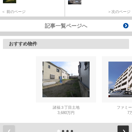
＜ 前のページ
＞次のページ
記事一覧ページへ
おすすめ物件
諸福３丁目土地
ファミー
3,680万円
7