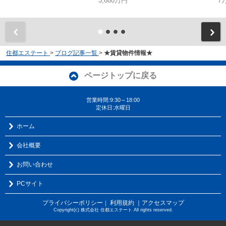
3,680万円
7
住都エステート
>
ブログ記事一覧
>
★賃貸物件情報★
ページトップに戻る
営業時間:9:30～18:00
定休日:水曜日
ホーム
会社概要
お問い合わせ
PCサイト
プライバシーポリシー
利用規約
｜アクセスマップ
｜
Copyright(c) 株式会社 住都エステート All rights reserved.