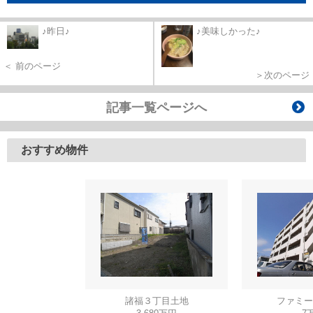
♪昨日♪
♪美味しかった♪
＜ 前のページ
＞次のページ
記事一覧ページへ
おすすめ物件
諸福３丁目土地
ファミー