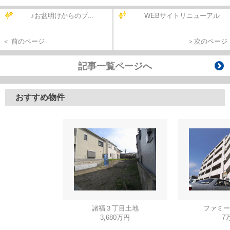
♪お盆明けからのブ...
WEBサイトリニューアル
＜ 前のページ
＞次のページ
記事一覧ページへ
おすすめ物件
諸福３丁目土地
ファミー
3,680万円
7