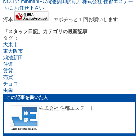
NO.1の miniminiFC鴻池新田駅前店 株式会社 住都エステー
トに お任せ下さい
河本
☜ポチっと１回お願いします
「スタッフ日記」カテゴリの最新記事
タグ ：
大東市
東大阪市
鴻池新田
住道
賃貸
売買
チョコ
虫歯
この記事を書いた人
株式会社 住都エステート