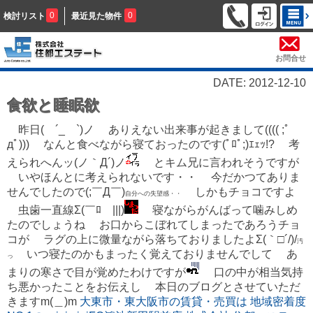
0
0
検討リスト
最近見た物件
お問合せ
DATE: 2012-12-10
食欲と睡眠欲
昨日( ´_ゝ`)ノ ありえない出来事が起きまして(((( ;ﾟ
дﾟ))) なんと食べながら寝ておったのです(ﾟﾛﾟ;)ｴｪｯ!? 考
えられへんッ(ノ｀Д´)ノ
とキム兄に言われそうですが
いやほんとに考えられないです・・ 今だかつてありま
せんでしたので(;￣Д￣)
しかもチョコですよ
自分への失望感・・
虫歯一直線Σ(￣ﾛ￣|||)
寝ながらがんばって噛みしめ
たのでしょうね お口からこぼれてしまったであろうチョ
コが ラグの上に微量ながら落ちておりましたよΣ(｀□´/)/
汚
いつ寝たのかもまったく覚えておりませんでして あ
っ
まりの寒さで目が覚めたわけですが
口の中が相当気持
ち悪かったことをお伝えし 本日のブログとさせていただ
きますm(＿)m
大東市・東大阪市の賃貸・売買は 地域密着度