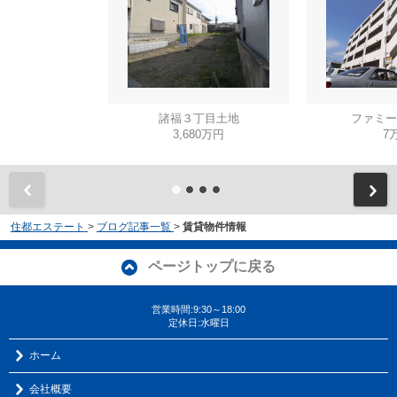
諸福３丁目土地
ファミー
3,680万円
7
住都エステート
>
ブログ記事一覧
>
賃貸物件情報
ページトップに戻る
営業時間:9:30～18:00
定休日:水曜日
ホーム
会社概要