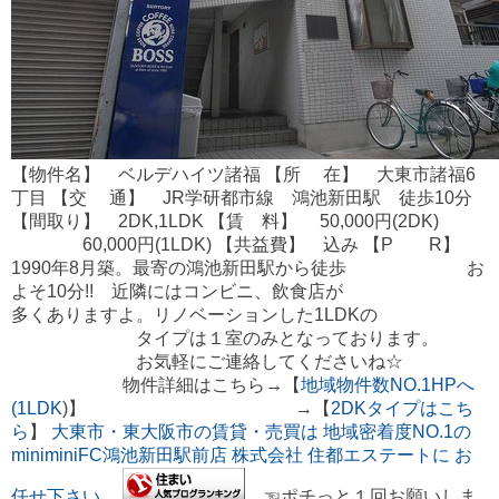
【物件名】 ベルデハイツ諸福 【所 在】 大東市諸福6
丁目 【交 通】 JR学研都市線 鴻池新田駅 徒歩10分
【間取り】 2DK,1LDK 【賃 料】 50,000円(2DK)
60,000円(1LDK) 【共益費】 込み 【P R】
1990年8月築。最寄の鴻池新田駅から徒歩 お
よそ10分!! 近隣にはコンビニ、飲食店が
多くありますよ。リノベーションした1LDKの
タイプは１室のみとなっております。
お気軽にご連絡してくださいね☆
物件詳細はこちら→【
地域物件数NO.1HPへ
(1LDK
)】 →【
2DKタイプはこち
ら
】
大東市・東大阪市の賃貸・売買は 地域密着度NO.1の
miniminiFC鴻池新田駅前店 株式会社 住都エステートに お
任せ下さい
☜ポチっと１回お願いしま