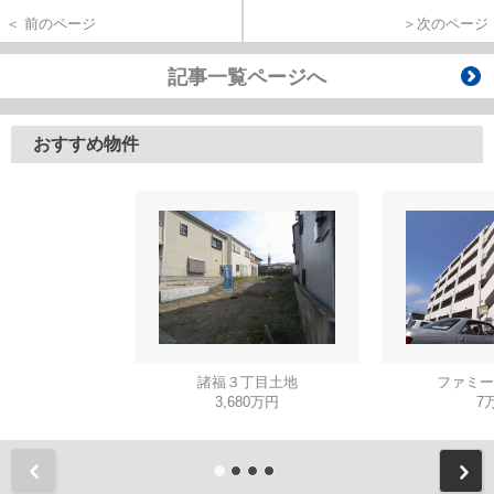
＜ 前のページ
＞次のページ
記事一覧ページへ
おすすめ物件
諸福３丁目土地
ファミー
3,680万円
7