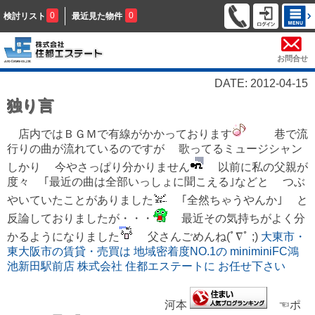
0
0
検討リスト
最近見た物件
お問合せ
DATE: 2012-04-15
独り言
店内ではＢＧＭで有線がかかっております
巷で流
行りの曲が流れているのですが 歌ってるミュージシャン
しかり 今やさっぱり分かりません
以前に私の父親が
度々 ｢最近の曲は全部いっしょに聞こえる｣などと つぶ
やいていたことがありました
｢全然ちゃうやんか｣ と
反論しておりましたが・・・
最近その気持ちがよく分
かるようになりました
父さんごめんね(ﾟ∇ﾟ ;)
大東市・
東大阪市の賃貸・売買は 地域密着度NO.1の miniminiFC鴻
池新田駅前店 株式会社 住都エステートに お任せ下さい
河本
☜ポ