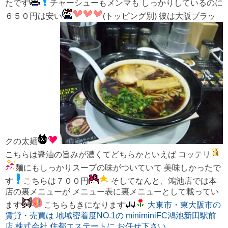
たです
チャーシューもメンマも しっかりしているのに
６５０円は安い
(トッピング別) 彼は大阪ブラッ
クの太麺
こちらは醤油の旨みが濃くてどちらかといえば コッテリ
麺にもしっかりスープの味がついていて 美味しかったで
す
こちらは７００円
そしてなんと、鴻池店では本
店の裏メニューが メニュー表に裏メニューとして載ってい
ます
こちらもきになります
大東市・東大阪市の
賃貸・売買は 地域密着度NO.1の miniminiFC鴻池新田駅前
店 株式会社 住都エステートに お任せ下さい