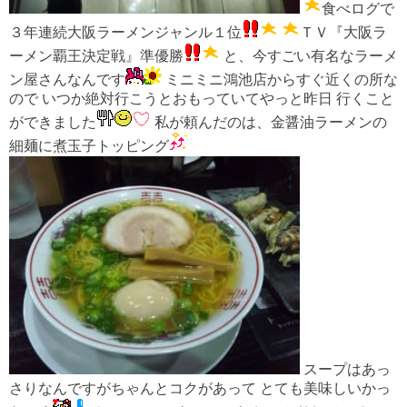
食べログで
３年連続大阪ラーメンジャンル１位
ＴＶ『大阪ラ
ーメン覇王決定戦』準優勝
と、今すごい有名なラーメ
ン屋さんなんです
ミニミニ鴻池店からすぐ近くの所な
ので いつか絶対行こうとおもっていてやっと昨日 行くこと
ができました
私が頼んだのは、金醤油ラーメンの
細麺に煮玉子トッピング
スープはあっ
さりなんですがちゃんとコクがあって とても美味しいかっ