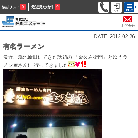
0
0
検討リスト
最近見た物件
お問合せ
DATE: 2012-02-26
有名ラーメン
最近、鴻池新田にできた話題の 『金久右衛門』とゆうラー
メン屋さんに 行ってきました