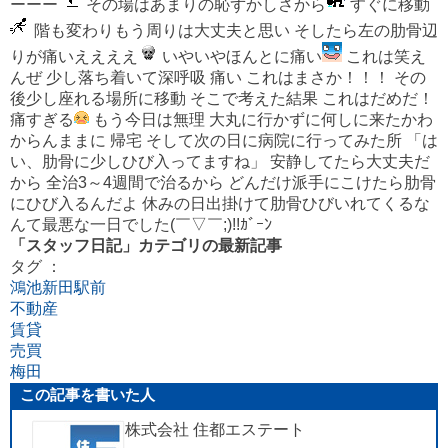
ーーー
その場はあまりの恥ずかしさから
すぐに移動
階も変わりもう周りは大丈夫と思い そしたら左の肋骨辺
りが痛いええええ
いやいやほんとに痛い
これは笑え
んぜ 少し落ち着いて深呼吸 痛い これはまさか！！！ その
後少し座れる場所に移動 そこで考えた結果 これはだめだ！
痛すぎる
もう今日は無理 大丸に行かずに何しに来たかわ
からんままに 帰宅 そして次の日に病院に行ってみた所 「は
い、肋骨に少しひび入ってますね」 安静してたら大丈夫だ
から 全治3～4週間で治るから どんだけ派手にこけたら肋骨
にひび入るんだよ 休みの日出掛けて肋骨ひびいれてくるな
んて最悪な一日でした(￣▽￣;)!!ｶﾞｰﾝ
「スタッフ日記」カテゴリの最新記事
タグ ：
鴻池新田駅前
不動産
賃貸
売買
梅田
この記事を書いた人
株式会社 住都エステート