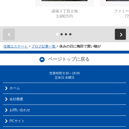
諸福３丁目土地
ファミー
3,680万円
7
住都エステート
>
ブログ記事一覧
>
休みの日に梅田で買い物が
ページトップに戻る
営業時間:9:30～18:00
定休日:水曜日
ホーム
会社概要
お問い合わせ
PCサイト