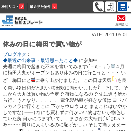
0
0
検討リスト
最近見た物件
お問合せ
DATE: 2011-05-01
休みの日に梅田で買い物が
ブログネタ
：
◆最近の出来事・最近思ったこと◆
に参加中！
先週に梅田で起きた不幸を書いてみます(´－д－；`)
４月
に梅田大丸がオープンもあり休みの日に行こうと・・・ い
ざ！梅田にと
に乗り出かけました。 この日は天気
も良
く買い物日和だと思い 梅田駅に向かいました
そして、そ
こから大丸は買い物の予定で 荷物になるので 先に違う所か
ら行こうとなり、、、、、 電化製品
が好きな僕は ヨドバ
シカメラに行くとこに 下からウロウロと まぁこれはひやか
しですな( 一一) なにも買わずに何かいい物はないか物色し
ていた所 何かにつまずいて、、まさかの大転倒(ﾟﾛﾟ;)ｴｪｯ!?
あ～～～周りに人もいるのに恥ずかしい そして痛ぇええー