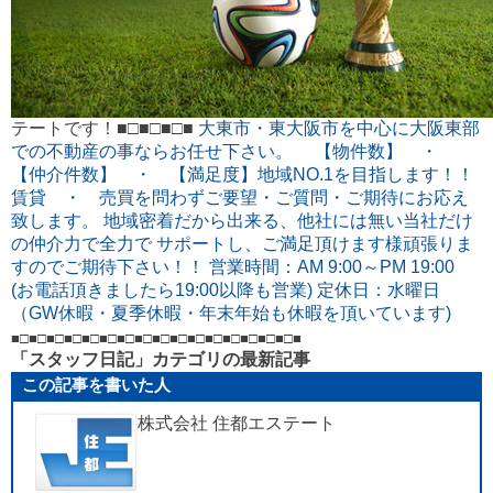
テートです！■□■□■□■
大東市・東大阪市を中心に大阪東部
での不動産の事ならお任せ下さい。 【物件数】 ・
【仲介件数】 ・ 【満足度】地域NO.1を目指します！！
賃貸 ・ 売買を問わずご要望・ご質問・ご期待にお応え
致します。 地域密着だから出来る、他社には無い当社だけ
の仲介力で全力で サポートし、ご満足頂けます様頑張りま
すのでご期待下さい！！ 営業時間：AM 9:00～PM 19:00
(お電話頂きましたら19:00以降も営業) 定休日：水曜日
（GW休暇・夏季休暇・年末年始も休暇を頂いています)
■□■□■□■□■□■□■□■□■□■□■□■□■□■□■□■□■
「スタッフ日記」カテゴリの最新記事
この記事を書いた人
株式会社 住都エステート