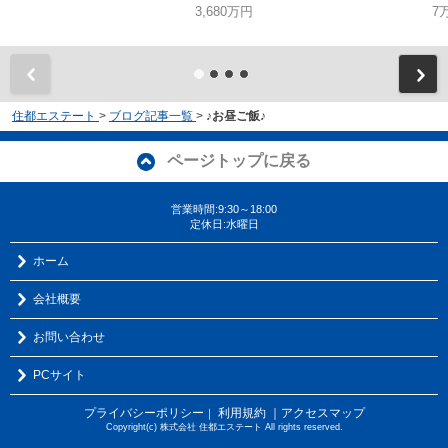
3,680万円
7
住都エステート
>
ブログ記事一覧
>
♪お昼ご飯♪
ページトップに戻る
営業時間:9:30～18:00
定休日:水曜日
ホーム
会社概要
お問い合わせ
PCサイト
プライバシーポリシー
利用規約
｜アクセスマップ
｜
Copyright(c) 株式会社 住都エステート All rights reserved.