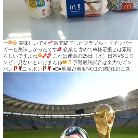
ー
美味しいです
販売終了したブラジル・ドイツバー
ガーも美味しかったです
企業も含めてW杯応援とは素晴
らしいですよね
これは運命の25日（水）日本VSコロ
ンビア見ないといけまんね
予選最終試合は全力でガン
バレ
ニッポン
■□■地域密着度NO.1の(株)住都エス