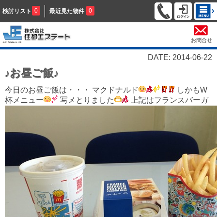
0
0
検討リスト
最近見た物件
お問合せ
DATE: 2014-06-22
♪お昼ご飯♪
今日のお昼ご飯は・・・ マクドナルド
しかもW
杯メニュー
写メとりました
上記はフランスバーガ