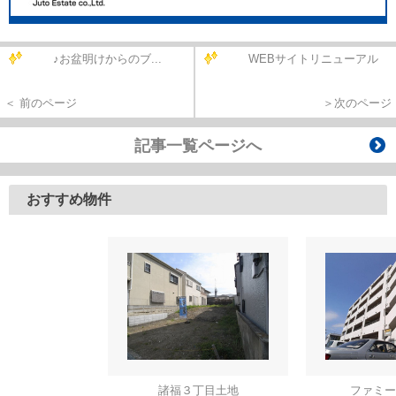
♪お盆明けからのブ...
WEBサイトリニューアル
＜ 前のページ
＞次のページ
記事一覧ページへ
おすすめ物件
諸福３丁目土地
ファミー