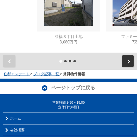
諸福３丁目土地
ファミー
3,680万円
7
住都エステート
>
ブログ記事一覧
>
賃貸物件情報
ページトップに戻る
営業時間:9:30～18:00
定休日:水曜日
ホーム
会社概要