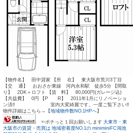
【物件名】 田中貸家 【所 在】 東大阪市荒川3丁目
【交 通】 おおさか東線 河内永和駅 徒歩5分 【間取
り】 2DK＋ロフト 【賃 料】 80,000円(ガレージ込)
【共益費】 0円 【P R】 2011年1月にリノベーショ
ン済!! 室内大変綺麗です。一度ご覧下さい!!
物件詳細はこちら→【
地域物件数NO.1HPへ
】
☜ポチっと１回お願いします
大東市・東
大阪市の賃貸・売買は 地域密着度NO.1の miniminiFC鴻池