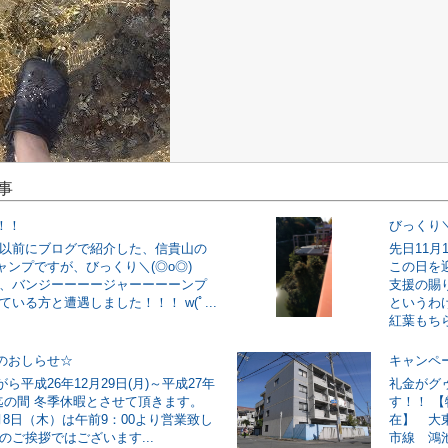
事
！！
びっくり＼
 以前にブログで紹介した、信貴山の
先日11
ャンプですが、びっくり＼(◎o◎)
この日を
に、バンジーーーージャーーーーンプ
支援の賜
ている方と遭遇しました！！！ w(ﾟ...
というわ
紅葉もちら
のおしらせ☆
キャンペ
ら平成26年12月29日(月)～平成27年
礼金がグ
)迄の間 冬季休暇とさせて頂きます。
す！！ 
月8日（木）は午前9：00より営業致し
在】 大
のご挨拶ではございます...
市線 鴻池