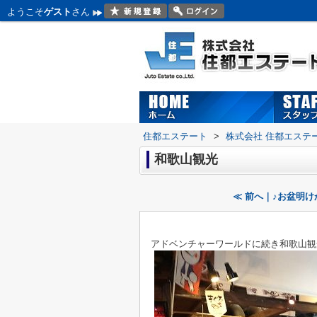
ようこそ
ゲスト
さん
住都エステート
>
株式会社 住都エステ
和歌山観光
≪ 前へ｜♪お盆明け
アドベンチャーワールドに続き和歌山観