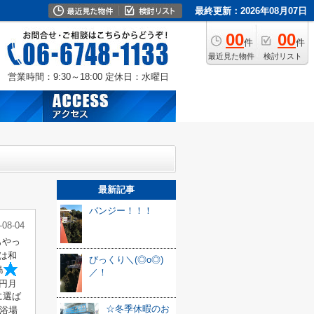
最終更新：2026年08月07日
00
00
件
件
最近見た物件
検討リスト
営業時間：9:30～18:00
定休日：水曜日
最新記事
バンジー！！！
-08-04
もやっ
は和
びっくり＼(◎o◎)
島
／！
円月
に選ば
☆冬季休暇のお
浴場