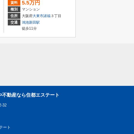
5.5万円
賃料
種別
マンション
住所
大阪府
大東市
諸福
３丁目
交通
鴻池新田駅
徒歩11分
や不動産なら住都エステート
-32
エステート