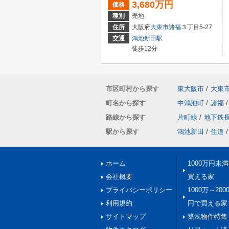
3,680万円
価格
種別
売地
住所
大阪府
大東市
諸福
３丁目5-27
交通
鴻池新田駅
徒歩12分
市区町村から探す
東大阪市
/
大東
町名から探す
中鴻池町
/
諸福
/
路線から探す
片町線
/
地下鉄
駅から探す
鴻池新田
/
住道
/
ホーム
1000万円未
会社概要
買える家
プライバシーポリシー
1000万～200
利用規約
円で買える家
サイトマップ
築浅物件特集