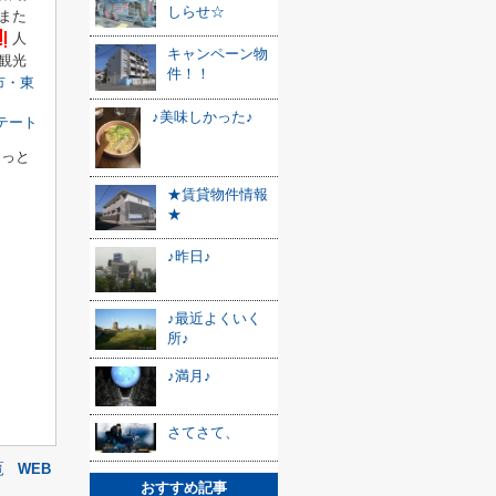
しらせ☆
また
人
キャンペーン物
観光
件！！
市・東
♪美味しかった♪
ステート
っと
★賃貸物件情報
★
♪昨日♪
♪最近よくいく
所♪
♪満月♪
さてさて、
覧
WEB
おすすめ記事