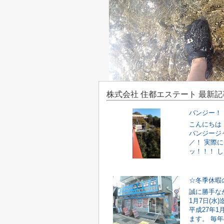
株式会社 住都エステート 最新記
バンジー！
こんにちは
バンジージ
／！ 実際
ッ！！！ し
☆冬季休暇
誠に勝手なが
1月7日(水
平成27年1
ます。 毎年