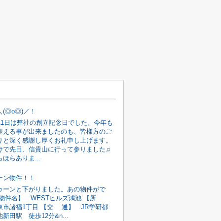
(◎o◎)／！
月11日は弊社の創立記念日でした。今年も
迎える事が出来ましたのも、皆様方のご
りと深く感謝し厚くお礼申し上げます。
けで先日、信貴山に行って参りました♫
ほらありま...
ーン物件！！
ゥーンと下がりました。あの物件がで
【物件名】 WESTヒルズ鴻池 【所
東市諸福1丁目 【交 通】 JR学研都
新田駅 徒歩12分&n...