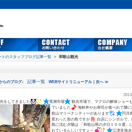
ートのスタッフブログ記事一覧
>
和歌山観光
記事一覧
からのブログ♪
WEBサイトリニューアル｜次へ ≫
2013
光をしてきました
黒潮市場
観光市場で、マグロの解体ショー
ていました
海鮮丼やお寿司が食べれて隣に
歌山マリーナシティーがあります
円月
変わった形の島ですが
白浜にシンボルで、
島に沈む夕陽は 「和歌山県の夕日１００選」
れているらしいですょ～
江津良海水