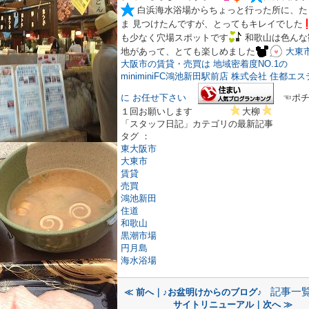
白浜海水浴場からちょっと行った所に、た
ま 見つけたんですが、とってもキレイでした
も少なく穴場スポットです
和歌山は色んな
地があって、とても楽しめました
大東
大阪市の賃貸・売買は 地域密着度NO.1の
miniminiFC鴻池新田駅前店 株式会社 住都エ
に お任せ下さい
☜ポチ
１回お願いします
大柳
「スタッフ日記」カテゴリの最新記事
タグ ：
東大阪市
大東市
賃貸
売買
鴻池新田
住道
和歌山
黒潮市場
円月島
海水浴場
記事一
≪ 前へ｜♪お盆明けからのブログ♪
サイトリニューアル｜次へ ≫