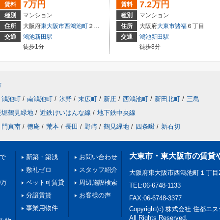
7万円
7.2万円
賃料
賃料
種別
マンション
種別
マンション
住所
大阪府
東大阪市
西鴻池町
２丁目2-23
住所
大阪府
大東市
諸福
６丁目
交通
鴻池新田駅
交通
鴻池新田駅
徒歩1分
徒歩8分
市
鴻池町
/
南鴻池町
/
氷野
/
末広町
/
新庄
/
西鴻池町
/
新田北町
/
三島
長堀鶴見緑地
/
近鉄けいはんな線
/
地下鉄中央線
門真南
/
徳庵
/
荒本
/
長田
/
野崎
/
鶴見緑地
/
四条畷
/
新石切
大東市・東大阪市の賃貸
満で
新築・築浅
お問い合わせ
敷礼ゼロ
スタッフ紹介
大阪府東大阪市西鴻池町１丁目2
0万
ペット可賃貸
周辺施設検索
TEL:06-6748-1133
分譲賃貸
お客様の声
FAX:06-6748-3377
事業用物件
Copyright(c) 株式会社 住都
All Rights Reserved.