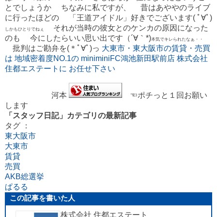
とでしょうか ちなみに私ですが、 昔はあややのライブ
に行ったほどの 「王道アイドル」好きでございます( ﾟ∀ﾟ)
それが当時の彼女とのケンカの原因になった
しかもひとりでねぇ
のも 今にしたらいい思い出です（´∀｀*)
本気でキレられたなぁ・・
批判はご勘弁を(＊ﾟ∀ﾟ)っ
大東市・東大阪市の賃貸・売買
は 地域密着度NO.1の miniminiFC鴻池新田駅前店 株式会社
住都エステートに お任せ下さい
河本
☜ポチっと１回お願い
します
「スタッフ日記」カテゴリの最新記事
タグ ：
東大阪市
大東市
賃貸
売買
AKB総選挙
ぱるる
この記事を書いた人
株式会社 住都エステート