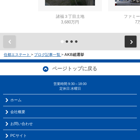
諸福３丁目土地
ファミー
3,680万円
7
住都エステート
>
ブログ記事一覧
>
AKB総選挙
ページトップに戻る
営業時間:9:30～18:00
定休日:水曜日
ホーム
会社概要
お問い合わせ
PCサイト