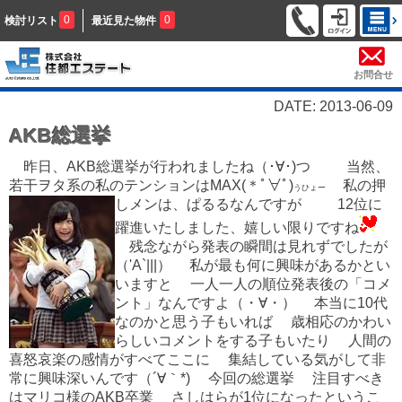
0
0
検討リスト
最近見た物件
お問合せ
DATE: 2013-06-09
AKB総選挙
昨日、AKB総選挙が行われましたね（･∀･)つ 当然、
若干ヲタ系の私のテンションはMAX(＊ﾟ∀ﾟ)
私の押
うひょー
しメンは、ぱるるなんですが
12位に
躍進いたしました、嬉しい限りですね
残念ながら発表の瞬間は見れずでしたが
（'A`|||） 私が最も何に興味があるかとい
いますと 一人一人の順位発表後の「コメ
ント」なんですよ（・∀・） 本当に10代
なのかと思う子もいれば 歳相応のかわい
らしいコメントをする子もいたり 人間の
喜怒哀楽の感情がすべてここに 集結している気がして非
常に興味深いんです（´∀｀*) 今回の総選挙 注目すべき
はマリコ様のAKB卒業 さしはらが1位になったというこ