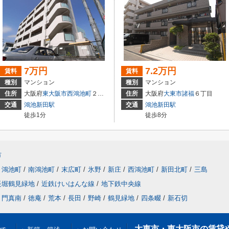
7万円
7.2万円
賃料
賃料
種別
マンション
種別
マンション
住所
大阪府
東大阪市
西鴻池町
２丁目2-23
住所
大阪府
大東市
諸福
６丁目
交通
鴻池新田駅
交通
鴻池新田駅
徒歩1分
徒歩8分
市
鴻池町
/
南鴻池町
/
末広町
/
氷野
/
新庄
/
西鴻池町
/
新田北町
/
三島
長堀鶴見緑地
/
近鉄けいはんな線
/
地下鉄中央線
門真南
/
徳庵
/
荒本
/
長田
/
野崎
/
鶴見緑地
/
四条畷
/
新石切
大東市・東大阪市の賃貸