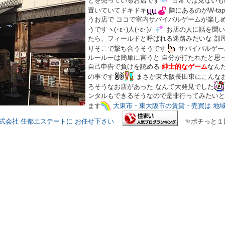
どを売っているお店です
日常では見ないも
置いていてドキドキ
隣にあるのがW-ta
うお店で ココで室内サバイバルゲームが楽し
うですヽ(･ε･)人(･ε･)ﾉ
お店の人に話を聞い
たら、フィールドと呼ばれる迷路みたいな 部
りそこで撃ち合うそうです
サバイバルゲー
ルールーは簡単に言うと 自分が打たれたと思
自己申告で負けを認める
紳士的なゲーム
なん
の事です
まさか東大阪長田東にこんな
ろそうなお店があった なんて大発見でした
ンタルもできるそうなので是非行ってみたいと
ます
大東市・東大阪市の賃貸・売買は 地
前店 株式会社 住都エステートに お任せ下さい
☜ポチっと１