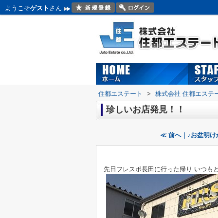
ようこそ
ゲスト
さん
住都エステート
>
株式会社 住都エステ
珍しいお店発見！！
≪ 前へ｜♪お盆明け
先日フレスポ長田に行った帰り いつも