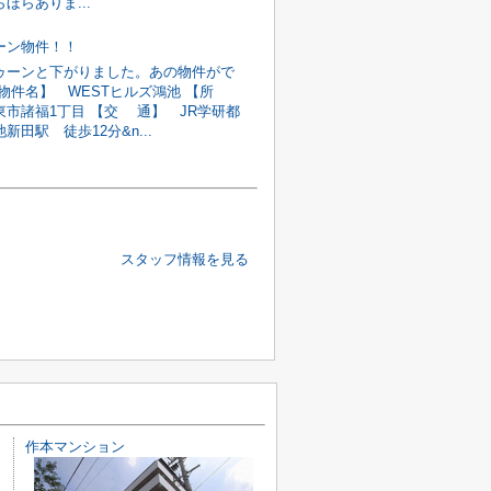
ほらありま...
ーン物件！！
ゥーンと下がりました。あの物件がで
【物件名】 WESTヒルズ鴻池 【所
東市諸福1丁目 【交 通】 JR学研都
新田駅 徒歩12分&n...
スタッフ情報を見る
作本マンション