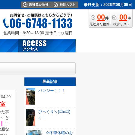
最終更新：2026年08月06日
00
00
件
件
最近見た物件
検討リスト
営業時間：9:30～18:00
定休日：水曜日
最新記事
バンジー！！！
-04-20
室
びっくり＼(◎o◎)
いた事
／！
～ と
こ
の服な
☆冬季休暇のお