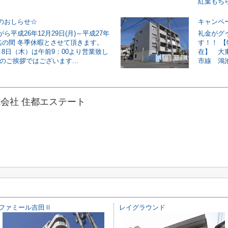
紅葉もちら
のおしらせ☆
キャンペ
ら平成26年12月29日(月)～平成27年
礼金がグ
)迄の間 冬季休暇とさせて頂きます。
す！！ 
月8日（木）は午前9：00より営業致し
在】 大
のご挨拶ではございます...
市線 鴻池
会社 住都エステート
ファミール吉田Ⅱ
レイグラウンド