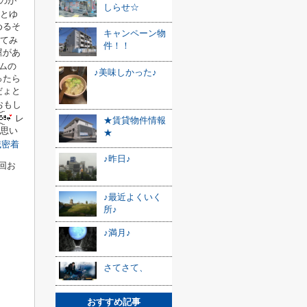
のが
しらせ☆
pとゆ
めるそ
キャンペーン物
てみ
件！！
屋があ
ムの
♪美味しかった♪
ったら
だょと
おもし
レ
★賃貸物件情報
思い
★
域密着
♪昨日♪
回お
♪最近よくいく
所♪
♪満月♪
さてさて、
おすすめ記事