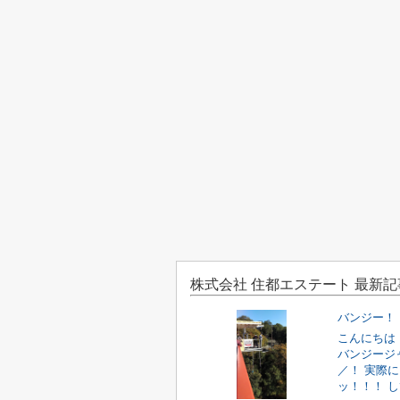
株式会社 住都エステート 最新記
バンジー！
こんにちは
バンジージ
／！ 実際
ッ！！！ し