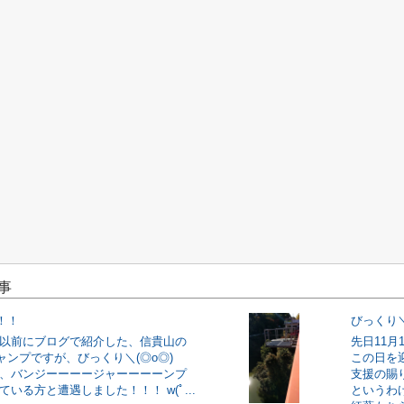
事
！！
びっくり＼
 以前にブログで紹介した、信貴山の
先日11
ャンプですが、びっくり＼(◎o◎)
この日を
に、バンジーーーージャーーーーンプ
支援の賜
ている方と遭遇しました！！！ w(ﾟ...
というわ