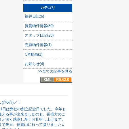
カテゴリ
福井日記(6)
賃貸物件情報(89)
スタッフ日記(23)
売買物件情報(1)
CM動画(2)
お知らせ(4)
>>全ての記事を見る
XML
RSS2.0
(◎o◎)／！
月11日は弊社の創立記念日でした。今年も
迎える事が出来ましたのも、皆様方のご
りと深く感謝し厚くお礼申し上げます。
けで先日、信貴山に行って参りました♫