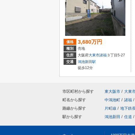
3,680万円
価格
種別
売地
住所
大阪府
大東市
諸福
３丁目5-27
交通
鴻池新田駅
徒歩12分
市区町村から探す
東大阪市
/
大東
町名から探す
中鴻池町
/
諸福
/
路線から探す
片町線
/
地下鉄
駅から探す
鴻池新田
/
住道
/