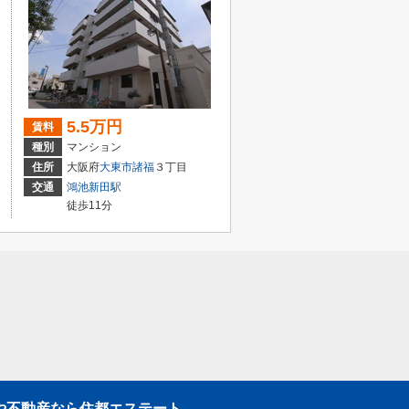
5.5万円
賃料
種別
マンション
住所
大阪府
大東市
諸福
３丁目
交通
鴻池新田駅
徒歩11分
や不動産なら住都エステート