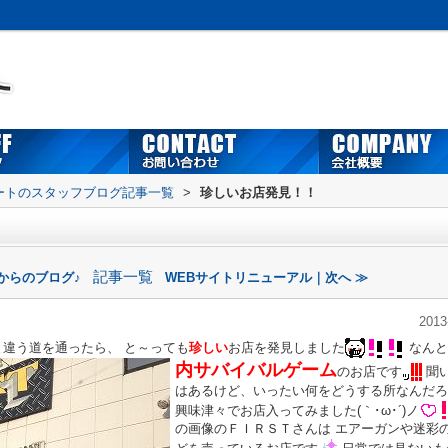
ートのスタッフブログ記事一覧
>
珍しいお店発見！！
記事一覧
からのブログ♪
WEBサイトリニューアル｜次へ ≫
2013
と違う道を通ったら、 と～っても
珍しい
お店を発見しました
なんと
内
サバイバルゲーム
のお店です
聞
はあるけど、いったい何をどうする所なんだろ
興味津々でお店入ってみました(｀･ω･´)ノ
の画像のＦＩＲＳＴさんは エアーガンや迷彩