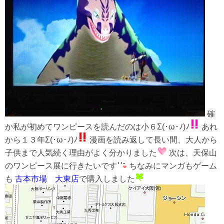
確
か私が初めてワンピースを読んだのは小６Σ(･ω･ﾉ)ﾉ
あれ
から１３年Σ(･ω･ﾉ)ﾉ
漫画を読み返して長い間、大人から
子供まで人気続く理由がよく分かりました
次は、天保山
のワンピース展に行きたいです
ちなみにマンガもゲーム
も
古本市場 大東店
で購入しました