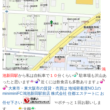
鴻
池新田駅
から私は自転車で
１０
分くらい
駐車場も沢山あ
ったと思います
近くには飲食店も多数ありますょ
大東市・東大阪市の賃貸・売買は 地域密着度NO.1の
miniminiFC鴻池新田駅前店 株式会社 住都エステートに お
任せ下さい
☜ポチっと１回お願いしま
す
大柳