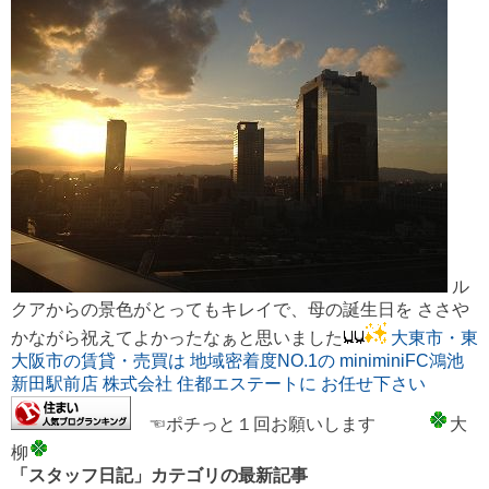
ル
クアからの景色がとってもキレイで、母の誕生日を ささや
かながら祝えてよかったなぁと思いました
大東市・東
大阪市の賃貸・売買は 地域密着度NO.1の miniminiFC鴻池
新田駅前店 株式会社 住都エステートに お任せ下さい
☜ポチっと１回お願いします
大
柳
「スタッフ日記」カテゴリの最新記事