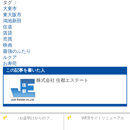
タグ ：
大東市
東大阪市
鴻池新田
住道
賃貸
売買
映画
最強のふたり
ルクア
お寿司
この記事を書いた人
株式会社 住都エステート
♪お盆明けからのブ...
WEBサイトリニューアル