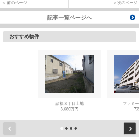
＜ 前のページ
＞次のページ
記事一覧ページへ
おすすめ物件
諸福３丁目土地
ファミー
3,680万円
7