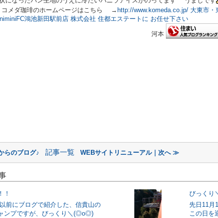
になったパン生地のうえに冷たいバニラアイスがのってます うましです
コメダ珈琲のホームページはこちら →
http://www.komeda.co.jp/
大東市・
iniminiFC鴻池新田駅前店 株式会社 住都エステートに お任せ下さい
河本
記事一覧
からのブログ♪
WEBサイトリニューアル｜次へ ≫
事
！！
びっくり＼
 以前にブログで紹介した、信貴山の
先日11
ャンプですが、びっくり＼(◎o◎)
この日を