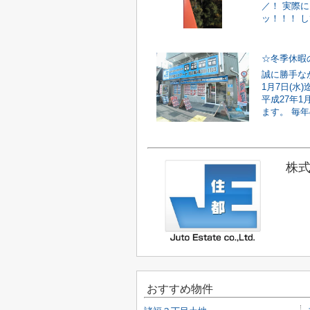
／！ 実際
ッ！！！ し
☆冬季休暇
誠に勝手なが
1月7日(水
平成27年1
ます。 毎年
株式
おすすめ物件