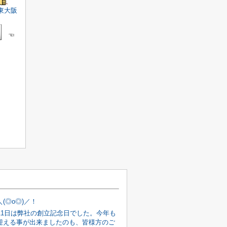
東大阪
☜
(◎o◎)／！
月11日は弊社の創立記念日でした。今年も
迎える事が出来ましたのも、皆様方のご