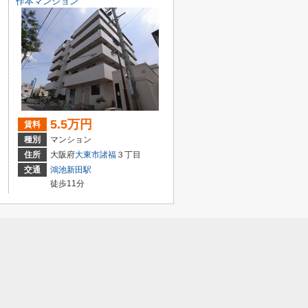
作本マンション
5.5万円
賃料
種別
マンション
住所
大阪府
大東市
諸福
３丁目
交通
鴻池新田駅
徒歩11分