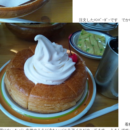
注文したﾊﾝﾊﾞｰｶﾞｰです で
看板