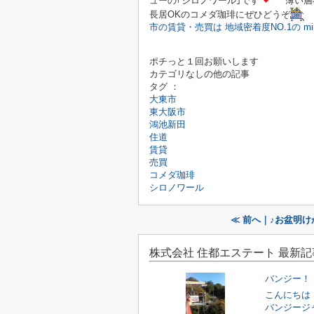
ューの｢シロノワール｣です
薄い層状
長居OKのコメダ珈琲にぜひどうぞ
市の賃貸・売買は 地域密着度NO.1の m
ポチっと１回お願いします
カテゴリなしの他の記事
タグ ：
大東市
東大阪市
鴻池新田
住道
賃貸
売買
コメダ珈琲
シロノワール
≪ 前へ｜♪お盆明け
株式会社 住都エステート 最新記
バンジー！
こんにちは
バンジージ