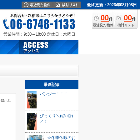
最終更新：2026年08月08日
00
00
件
件
最近見た物件
検討リスト
営業時間：9:30～18:00
定休日：水曜日
最新記事
バンジー！！！
-05-31
びっくり＼(◎o◎)
／！
☆冬季休暇のお