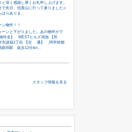
りと深く感謝し厚くお礼申し上げます。
けで先日、信貴山に行って参りました♫
ほらありま...
ーン物件！！
ゥーンと下がりました。あの物件がで
【物件名】 WESTヒルズ鴻池 【所
東市諸福1丁目 【交 通】 JR学研都
新田駅 徒歩12分&n...
スタッフ情報を見る