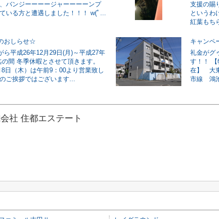
に、バンジーーーージャーーーーンプ
支援の賜
ている方と遭遇しました！！！ w(ﾟ...
というわ
紅葉もちら
のおしらせ☆
キャンペ
ら平成26年12月29日(月)～平成27年
礼金がグ
)迄の間 冬季休暇とさせて頂きます。
す！！ 
月8日（木）は午前9：00より営業致し
在】 大
のご挨拶ではございます...
市線 鴻池
会社 住都エステート