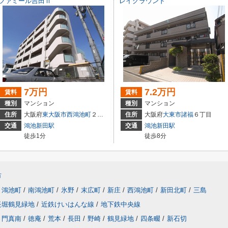
ファミール吉田Ⅱ
レイグラウンド
7万円
7.2万円
賃料
賃料
種別
マンション
種別
マンション
住所
大阪府
東大阪市
西鴻池町
２丁目2-23
住所
大阪府
大東市
諸福
６丁目
交通
鴻池新田駅
交通
鴻池新田駅
徒歩1分
徒歩8分
市
鴻池町
/
南鴻池町
/
氷野
/
末広町
/
新庄
/
西鴻池町
/
新田北町
/
三島
長堀鶴見緑地
/
近鉄けいはんな線
/
地下鉄中央線
門真南
/
徳庵
/
荒本
/
長田
/
野崎
/
鶴見緑地
/
四条畷
/
新石切