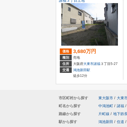
諸福３丁目土地
3,680万円
価格
種別
売地
住所
大阪府
大東市
諸福
３丁目5-27
交通
鴻池新田駅
徒歩12分
市区町村から探す
東大阪市
/
大東
町名から探す
中鴻池町
/
諸福
/
路線から探す
片町線
/
地下鉄
駅から探す
鴻池新田
/
住道
/