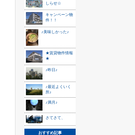
しらせ☆
キャンペーン物
件！！
♪美味しかった♪
★賃貸物件情報
★
♪昨日♪
♪最近よくいく
所♪
♪満月♪
さてさて、
おすすめ記事