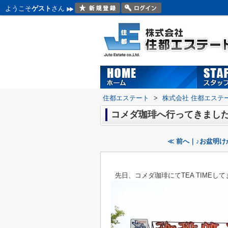
ようこそ
ゲスト
さん
住都エステート
>
株式会社 住都エステ
コメダ珈琲へ行ってきまし
≪ 前へ｜♪お盆明け
先日、コメダ珈琲にてTEA TIMEし