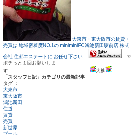
大東市・東大阪市の賃貸・
売買は 地域密着度NO.1の miniminiFC鴻池新田駅前店 株式
会社 住都エステートに お任せ下さい
☜
ポチっと１回お願いしま
す
大柳
「スタッフ日記」カテゴリの最新記事
タグ ：
大東市
東大阪市
鴻池新田
住道
賃貸
売買
新世界
プール