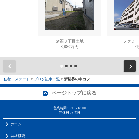
諸福３丁目土地
ファミー
3,680万円
7
住都エステート
>
ブログ記事一覧
>
新世界の串カツ
ページトップに戻る
営業時間:9:30～18:00
定休日:水曜日
ホーム
会社概要