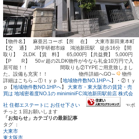
【物件名】 麻亜呂コーポ 【所 在】 大東市新田東本町
【交 通】 JR学研都市線 鴻池新田駅 徒歩16分 【間
取り】 2LDK 【賃 料】 65,000円 【共益費】 5,000円
【P R】 50㎡超の2LDK物件が今なら礼金10万円で入
居可能！！ 間取りも②TYPEご用意致しまし
た。設備も充実！！ 物件詳細へGO～
物件
詳細はこちら→①ｔｙｐ【
地域物件数NO.1HPへ
】・②ｔｙ
ｐ【
地域物件数NO.1HPへ
】
大東市・東大阪市の賃貸・売
買は 地域密着度NO.1の miniminiFC鴻池新田駅前店 株式会
社 住都エステートに お任せ下さい
☜ポ
チっと１回お願いします
「お知らせ」カテゴリの最新記事
タグ ：
大東市
東大阪市