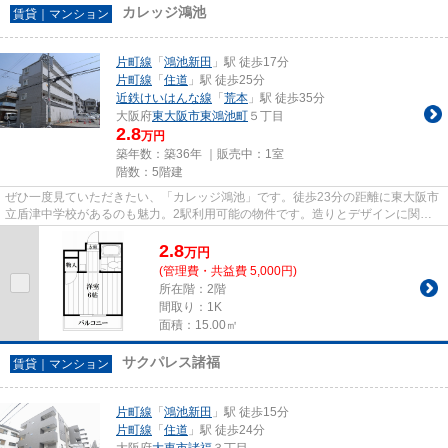
カレッジ鴻池
賃貸｜マンション
片町線
「
鴻池新田
」駅 徒歩17分
片町線
「
住道
」駅 徒歩25分
近鉄けいはんな線
「
荒本
」駅 徒歩35分
大阪府
東大阪市
東鴻池町
５丁目
2.8
万円
築年数：築36年 ｜販売中：
1室
階数：5階建
ぜひ一度見ていただきたい、「カレッジ鴻池」です。徒歩23分の距離に東大阪市
立盾津中学校があるのも魅力。2駅利用可能の物件です。造りとデザインに関し
て、自信をもって情報を提供で...
2.8
万
円
(管理費・共益費 5,000円)
所在階：2階
間取り：1K
面積：15.00㎡
サクパレス諸福
賃貸｜マンション
片町線
「
鴻池新田
」駅 徒歩15分
片町線
「
住道
」駅 徒歩24分
大阪府
大東市
諸福
３丁目