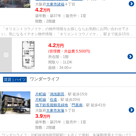
大阪府
大東市
諸福
４丁目
4.2
万円
築年数：築37年 ｜販売中：
1室
階数：2階建
「オリエントコウノイケ」の物件情報をお探しならお気軽にお問い合わせ下さ
い。気になるイチオシ物件情報：「オリエントコウノイケ」。駅まで徒歩15分
と、立地が魅力的な物件です。こ...
4.2
万
円
(管理費・共益費 5,500円)
所在階：1階
間取り：1LDK
面積：34.00㎡
ワンダーライフ
賃貸｜ハイツ
片町線
「
鴻池新田
」駅 徒歩15分
片町線
「
住道
」駅 徒歩20分
地下鉄長堀鶴見緑地
「
門真南
」駅 徒歩41分
大阪府
大東市
灰塚
５丁目
3.9
万円
築年数：築25年 ｜販売中：
1室
階数：2階建
ワンダーライフ：片町線鴻池新田駅駅にも近くて便利。灰塚郵便局まで歩いて1