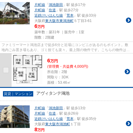
片町線
「
鴻池新田
」駅 徒歩17分
片町線
「
住道
」駅 徒歩27分
近鉄けいはんな線
「
荒本
」駅 徒歩33分
大阪府
東大阪市
東鴻池町
５丁目3-61
6
万円
築年数：築31年 ｜販売中：
1室
階数：2階建
ファミリーマート鴻池店まで徒歩6分と近場にコンビニがあるのもポイント。敷
地内ごみ置き場もあり、ゴミ捨ても楽々。最上階の物件です。こちらの物件はア
パートです。住都エステートは...
6
万
円
(管理費・共益費 4,000円)
所在階：2階
間取り：3DK
面積：53.46㎡
アヴィタンテ鴻池
賃貸｜マンション
片町線
「
鴻池新田
」駅 徒歩13分
片町線
「
住道
」駅 徒歩26分
近鉄けいはんな線
「
荒本
」駅 徒歩35分
大阪府
東大阪市
鴻池町
１丁目
8
万円