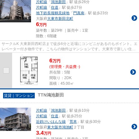
片町線
「
鴻池新田
」駅 徒歩26分
片町線
「
住道
」駅 徒歩27分
地下鉄長堀鶴見緑地
「
門真南
」駅 徒歩23分
大阪府
大東市
新田北町
6
万円
築年数：築29年 ｜販売中：
1室
階数：6階建
サークルK 大東新田西町店まで徒歩6分と近場にコンビニがあるのもポイント。エ
レベーター付き物件です。こちらの物件はマンションです。大東市で新しい住環
境をお探しなら、片町線鴻池...
6
万
円
(管理費・共益費 -)
所在階：5階
間取り：2DK
面積：45.00㎡
TTN鴻池新田
賃貸｜マンション
片町線
「
鴻池新田
」駅 徒歩10分
片町線
「
住道
」駅 徒歩25分
近鉄けいはんな線
「
荒本
」駅 徒歩30分
大阪府
東大阪市
鴻池町
２丁目
3.4
万円
築年数：築36年 ｜販売中：
1室