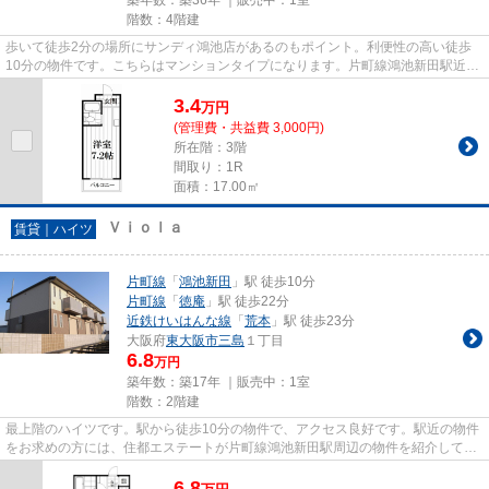
階数：4階建
歩いて徒歩2分の場所にサンディ鴻池店があるのもポイント。利便性の高い徒歩
10分の物件です。こちらはマンションタイプになります。片町線鴻池新田駅近辺
の物件情報の量は、豊富である...
3.4
万
円
(管理費・共益費 3,000円)
所在階：3階
間取り：1R
面積：17.00㎡
Ｖｉｏｌａ
賃貸｜ハイツ
片町線
「
鴻池新田
」駅 徒歩10分
片町線
「
徳庵
」駅 徒歩22分
近鉄けいはんな線
「
荒本
」駅 徒歩23分
大阪府
東大阪市
三島
１丁目
6.8
万円
築年数：築17年 ｜販売中：
1室
階数：2階建
最上階のハイツです。駅から徒歩10分の物件で、アクセス良好です。駅近の物件
をお求めの方には、住都エステートが片町線鴻池新田駅周辺の物件を紹介してお
ります。
6.8