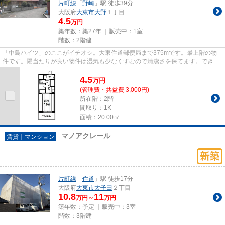
片町線
「
野崎
」駅 徒歩39分
大阪府
大東市
大野
１丁目
4.5
万円
築年数：築27年 ｜販売中：
1室
階数：2階建
「中島ハイツ」のここがイチオシ。大東住道郵便局まで375mです。最上階の物
件です。陽当たりが良い物件は湿気も少なくすむので清潔さを保てます。できる
だけ早めに不動産情報を集めた...
4.5
万
円
(管理費・共益費 3,000円)
所在階：2階
間取り：1K
面積：20.00㎡
マノアクレール
賃貸｜マンション
片町線
「
住道
」駅 徒歩17分
大阪府
大東市
太子田
２丁目
10.8
11
万円～
万円
築年数：予定 ｜販売中：
3室
階数：3階建