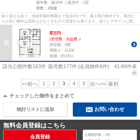
築年数：築32年 ｜販売中：
1室
階数：4階建
送り迎えも楽々。鴻池学園幼稚園まで徒歩6分です。最上階の物件です。陽当た
りが良い物件は湿気も少なくすむので清潔さを保てます。造りとデザインに関し
て、自信をもって情報を提供で...
8
万
円
(管理費・共益費 -)
所在階：4階
間取り：2LDK
面積：65.00㎡
該当公開件数
163
件 販売数
177
件 (会員物件
6
件)
41-60
件表
示
1
2
3
4
5
<<前へ
次へ>>
最初
チェックした物件をまとめて
検討リストに追加
お問い合わせ
無料会員登録はこちら
公開物件数：
0
件
会員登録