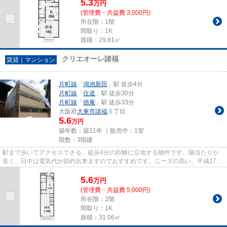
5.3
万
円
(管理費・共益費 3,000円)
所在階：1階
間取り：1K
面積：29.81㎡
クリエオーレ諸福
賃貸｜マンション
片町線
「
鴻池新田
」駅 徒歩4分
片町線
「
住道
」駅 徒歩30分
片町線
「
徳庵
」駅 徒歩33分
大阪府
大東市
諸福
５丁目
5.6
万円
築年数：築11年 ｜販売中：
1室
階数：3階建
駅まで歩いてアクセスできる、徒歩4分の距離に立地する物件です。陽当たりが
良く、日中は電気代が節約出来ますのでおすすめです。ニーズの高い、平成27年
築の物件で、オシャレな室内が...
5.6
万
円
(管理費・共益費 5,000円)
所在階：2階
間取り：1K
面積：31.06㎡