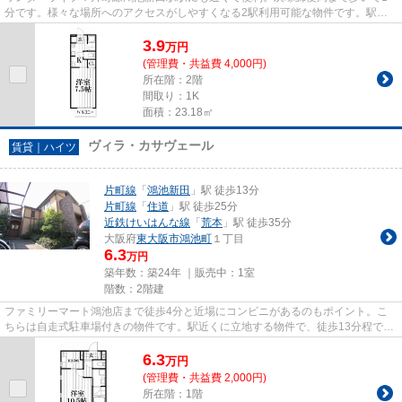
分です。様々な場所へのアクセスがしやすくなる2駅利用可能な物件です。駅ま
で徒歩15分の物件です。住都エ...
3.9
万
円
(管理費・共益費 4,000円)
所在階：2階
間取り：1K
面積：23.18㎡
ヴィラ・カサヴェール
賃貸｜ハイツ
片町線
「
鴻池新田
」駅 徒歩13分
片町線
「
住道
」駅 徒歩25分
近鉄けいはんな線
「
荒本
」駅 徒歩35分
大阪府
東大阪市
鴻池町
１丁目
6.3
万円
築年数：築24年 ｜販売中：
1室
階数：2階建
ファミリーマート鴻池店まで徒歩4分と近場にコンビニがあるのもポイント。こ
ちらは自走式駐車場付きの物件です。駅近くに立地する物件で、徒歩13分程でア
クセスできます。お客様からの...
6.3
万
円
(管理費・共益費 2,000円)
所在階：1階