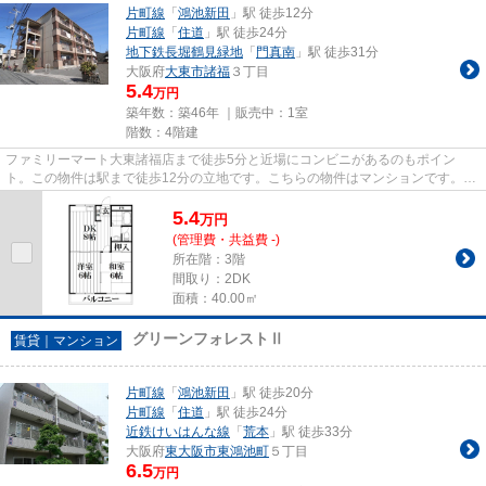
片町線
「
鴻池新田
」駅 徒歩12分
片町線
「
住道
」駅 徒歩24分
地下鉄長堀鶴見緑地
「
門真南
」駅 徒歩31分
大阪府
大東市
諸福
３丁目
5.4
万円
築年数：築46年 ｜販売中：
1室
階数：4階建
ファミリーマート大東諸福店まで徒歩5分と近場にコンビニがあるのもポイン
ト。この物件は駅まで徒歩12分の立地です。こちらの物件はマンションです。条
件として多くの方がこだわる、陽...
5.4
万
円
(管理費・共益費 -)
所在階：3階
間取り：2DK
面積：40.00㎡
グリーンフォレストⅡ
賃貸｜マンション
片町線
「
鴻池新田
」駅 徒歩20分
片町線
「
住道
」駅 徒歩24分
近鉄けいはんな線
「
荒本
」駅 徒歩33分
大阪府
東大阪市
東鴻池町
５丁目
6.5
万円