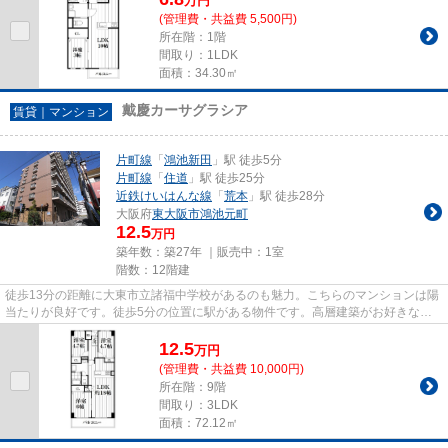
万
円
(管理費・共益費 5,500円)
所在階：1階
間取り：1LDK
面積：34.30㎡
戴慶カーサグラシア
賃貸｜マンション
片町線
「
鴻池新田
」駅 徒歩5分
片町線
「
住道
」駅 徒歩25分
近鉄けいはんな線
「
荒本
」駅 徒歩28分
大阪府
東大阪市
鴻池元町
12.5
万円
築年数：築27年 ｜販売中：
1室
階数：12階建
徒歩13分の距離に大東市立諸福中学校があるのも魅力。こちらのマンションは陽
当たりが良好です。徒歩5分の位置に駅がある物件です。高層建築がお好きな方
には12階建てのこちらの物件が...
12.5
万
円
(管理費・共益費 10,000円)
所在階：9階
間取り：3LDK
面積：72.12㎡