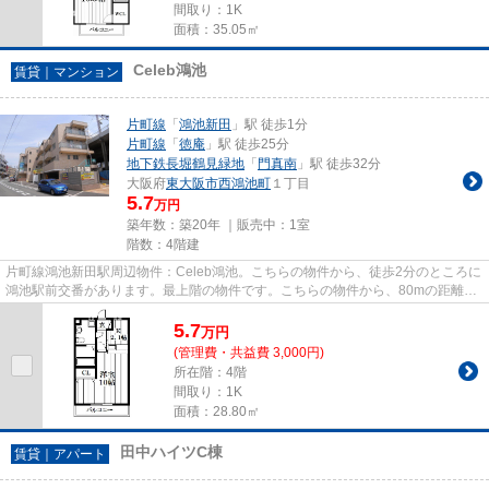
間取り：1K
面積：35.05㎡
Celeb鴻池
賃貸｜マンション
片町線
「
鴻池新田
」駅 徒歩1分
片町線
「
徳庵
」駅 徒歩25分
地下鉄長堀鶴見緑地
「
門真南
」駅 徒歩32分
大阪府
東大阪市
西鴻池町
１丁目
5.7
万円
築年数：築20年 ｜販売中：
1室
階数：4階建
片町線鴻池新田駅周辺物件：Celeb鴻池。こちらの物件から、徒歩2分のところに
鴻池駅前交番があります。最上階の物件です。こちらの物件から、80mの距離に
駐車場があります。当物件以外...
5.7
万
円
(管理費・共益費 3,000円)
所在階：4階
間取り：1K
面積：28.80㎡
田中ハイツC棟
賃貸｜アパート