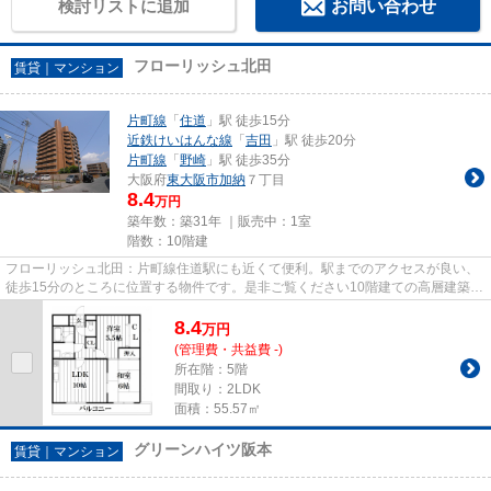
検討リストに追加
お問い合わせ
フローリッシュ北田
賃貸｜マンション
片町線
「
住道
」駅 徒歩15分
近鉄けいはんな線
「
吉田
」駅 徒歩20分
片町線
「
野崎
」駅 徒歩35分
大阪府
東大阪市
加納
７丁目
8.4
万円
築年数：築31年 ｜販売中：
1室
階数：10階建
フローリッシュ北田：片町線住道駅にも近くて便利。駅までのアクセスが良い、
徒歩15分のところに位置する物件です。是非ご覧ください10階建ての高層建築。
こちらの物件はマンションで...
8.4
万
円
(管理費・共益費 -)
所在階：5階
間取り：2LDK
面積：55.57㎡
グリーンハイツ阪本
賃貸｜マンション