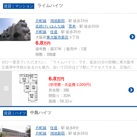
ライムハイツ
賃貸｜マンション
片町線
「
鴻池新田
」駅 徒歩15分
近鉄けいはんな線
「
荒本
」駅 徒歩20分
片町線
「
住道
」駅 徒歩35分
大阪府
東大阪市
新庄
３丁目
6.8
万円
築年数：築37年 ｜販売中：
1室
階数：3階建
ぜひ一度見ていただきたい、「ライムハイツ」です。徒歩11分の距離に東大阪市
立盾津中学校があるのも魅力。歩いて15分ほどで駅にアクセスできる、立地の良
さも魅力の物件です。陽当た...
6.8
万
円
(管理費・共益費 3,000円)
所在階：3階
間取り：3DK
面積：58.32㎡
中島ハイツ
賃貸｜ハイツ
片町線
「
住道
」駅 徒歩8分
片町線
「
鴻池新田
」駅 徒歩26分