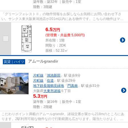
築年数：築32年 ｜販売中：
1室
階数：3階建
「グリーンフォレストⅡ」の物件情報をお探しならお気軽にお問い合わせ下さ
い。サンクス東大阪東鴻池店が201m以内にある物件です。こちらの物件はマン
ションです。こちらのマンションは...
6.5
万
円
(管理費・共益費 5,000円)
所在階：1階
間取り：2DK
面積：52.32㎡
アムールgrandir
賃貸｜ハイツ
片町線
「
鴻池新田
」駅 徒歩9分
片町線
「
住道
」駅 徒歩29分
地下鉄長堀鶴見緑地
「
門真南
」駅 徒歩31分
大阪府
大東市
諸福
５丁目
5.3
万円
築年数：築16年 ｜販売中：
1室
階数：2階建
こだわりポイント満載のアムールgrandir。諸福交番が家から218mのところにあ
ります。2駅利用可能な物件なので行動範囲も広がります。陽当たりがよく、洗
濯物がよく乾く物件です。住都...