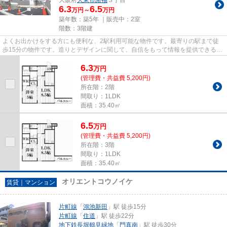
6.3
6.5
万円～
万円
築年数：築5年 ｜販売中：
2室
階数：3階建
よくお出かけをする方にも便利な、2駅利用可能な物件です。最寄りの駅まで徒
歩15分の物件です。造りとデザインに関して、自信をもって情報を提供できるマ
ンションです。築4年と新しく...
6.3
万
円
(管理費・共益費 5,200円)
所在階：2階
間取り：1LDK
面積：35.40㎡
6.5
万
円
(管理費・共益費 5,200円)
所在階：3階
間取り：1LDK
面積：35.40㎡
オリエントコウノイケ
賃貸｜マンション
片町線
「
鴻池新田
」駅 徒歩15分
片町線
「
住道
」駅 徒歩22分
地下鉄長堀鶴見緑地
「
門真南
」駅 徒歩30分