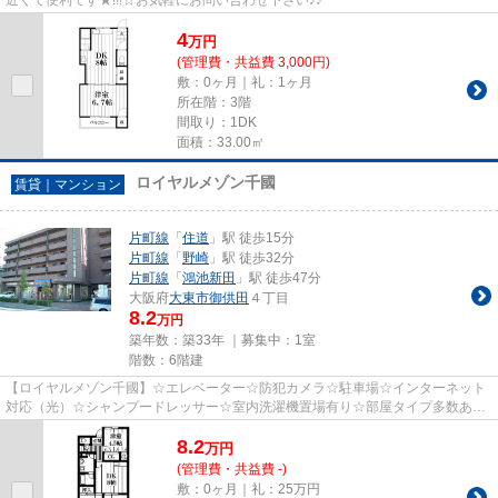
4
万
円
(管理費・共益費 3,000円)
敷：0ヶ月｜礼：1ヶ月
所在階：3階
間取り：1DK
面積：33.00㎡
ロイヤルメゾン千國
賃貸｜マンション
片町線
「
住道
」駅 徒歩15分
片町線
「
野崎
」駅 徒歩32分
片町線
「
鴻池新田
」駅 徒歩47分
大阪府
大東市
御供田
４丁目
8.2
万円
築年数：築33年 ｜募集中：
1室
階数：6階建
【ロイヤルメゾン千國】☆エレベーター☆防犯カメラ☆駐車場☆インターネット
対応（光）☆シャンプードレッサー☆室内洗濯機置場有り☆部屋タイプ多数あり
ます!!!☆玄関２重ロック☆お気軽にお...
8.2
万
円
(管理費・共益費 -)
敷：0ヶ月｜礼：25万円