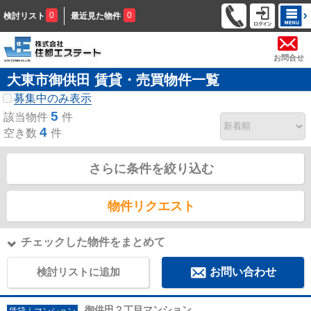
0
0
検討リスト
最近見た物件
お問合せ
大東市御供田 賃貸・売買物件一覧
募集中のみ表示
5
該当物件
件
4
空き数
件
さらに条件を絞り込む
物件リクエスト
チェックした物件をまとめて
検討リストに追加
お問い合わせ
御供田２丁目マンション
賃貸｜マンション