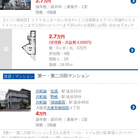
2.7
万円
築年数：築35年 ｜募集中：
1室
階数：4階建
【メゾン御供田】☆ＴＶモニターホン付き!!☆ミニ冷蔵庫＆エアコン完備!!!☆ＣＡ
ＴＶ☆コンビニまで２分!!☆スーパーまで35ｍ!!☆お気軽にお問い合わせ下さい!!
2.7
万
円
(管理費・共益費 4,000円)
敷：0ヶ月｜礼：0万円
所在階：4階
間取り：1R
面積：18.00㎡
第一・第二川田マンション
賃貸｜マンション
片町線
「
住道
」駅 徒歩15分
片町線
「
野崎
」駅 徒歩30分
片町線
「
鴻池新田
」駅 徒歩48分
大阪府
大東市
御供田
４丁目
4
万円
築年数：築55年 ｜募集中：
1室
階数：3階建
【第一・第二川田マンション】2人入居可！バス・トイレ別☆駐車場☆スーパー
近くて便利です★!!!☆お気軽にお問い合わせ下さい♪♪