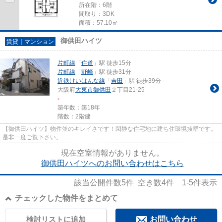
所在階：6階
間取り：3DK
面積：57.10㎡
御供田ハイツ
賃貸｜マンション
片町線
「
住道
」駅 徒歩15分
片町線
「
野崎
」駅 徒歩31分
近鉄けいはんな線
「
吉田
」駅 徒歩39分
大阪府
大東市
御供田
２丁目21-25
-
築年数：築18年
階数：2階建
【御供田ハイツ】物件並のキレイさです！閑静な住宅地に建ち住環境抜群です。
是非一度ご覧下さい。
現在空室情報がありません。
御供田ハイツへのお問い合わせはこちら
該当公開件数
5
件 空き数
4
件
1-5
件表示
チェックした物件をまとめて
検討リストに追加
お問い合わせ