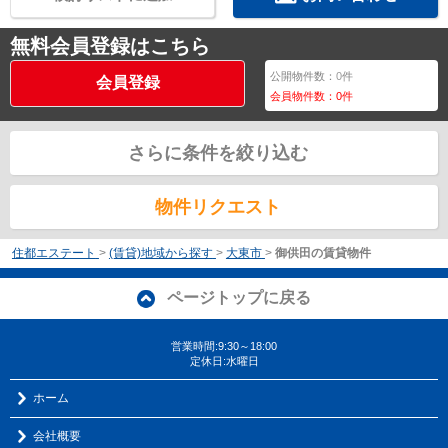
無料会員登録はこちら
公開物件数：
0
件
会員登録
会員物件数：
0
件
さらに条件を絞り込む
物件リクエスト
住都エステート
>
(賃貸)地域から探す
>
大東市
>
御供田の賃貸物件
ページトップに戻る
営業時間:9:30～18:00
定休日:水曜日
ホーム
会社概要