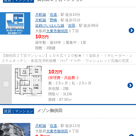
片町線
「
住道
」駅 徒歩10分
片町線
「
野崎
」駅 徒歩31分
近鉄けいはんな線
「
吉田
」駅 徒歩38分
大阪府
大東市
御供田
２丁目
10
万円
築年数：築34年 ｜募集中：
1室
階数：3階建
【御供田２丁目マンション】ＬＤＫ広々２０帖★！！追炊き・ＩＨヒーター・シ
ステムキッチン・食器洗浄乾燥機・ｼｬﾝﾌﾟｰﾄﾞﾚｯｻｰ・ウォシュレット完備の充実設
備♪♪駅まで徒歩圏内★泉小学校...
10
万
円
(管理費・共益費 -)
敷：2.5ヶ月｜礼：2.5ヶ月
所在階：2階
間取り：3LDK
面積：87.00㎡
メゾン御供田
賃貸｜マンション
片町線
「
住道
」駅 徒歩11分
大阪府
大東市
御供田
４丁目