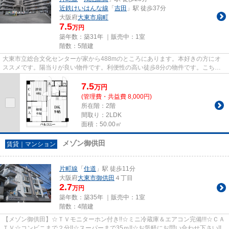
近鉄けいはんな線
「
吉田
」駅 徒歩37分
大阪府
大東市
扇町
7.5
万円
築年数：築31年 ｜販売中：
1室
階数：5階建
大東市立総合文化センターが家から488mのところにあります。本好きの方にオ
ススメです。陽当りが良い物件です。利便性の高い徒歩8分の物件です。こちら
はマンションタイプになります。...
7.5
万
円
(管理費・共益費 8,000円)
所在階：2階
間取り：2LDK
面積：50.00㎡
メゾン御供田
賃貸｜マンション
片町線
「
住道
」駅 徒歩11分
大阪府
大東市
御供田
４丁目
2.7
万円
築年数：築35年 ｜販売中：
1室
階数：4階建
【メゾン御供田】☆ＴＶモニターホン付き!!☆ミニ冷蔵庫＆エアコン完備!!!☆ＣＡ
ＴＶ☆コンビニまで２分!!☆スーパーまで35ｍ!!☆お気軽にお問い合わせ下さい!!