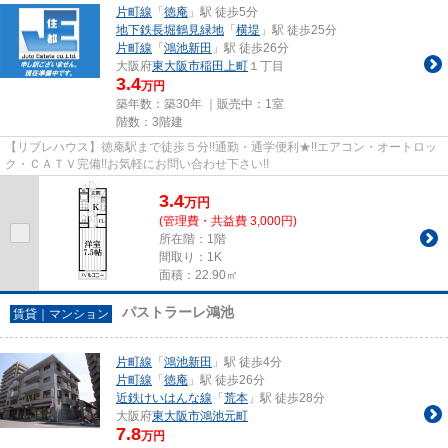
片町線
「
徳庵
」駅 徒歩5分
地下鉄長堀鶴見緑地
「
横堤
」駅 徒歩25分
片町線
「
鴻池新田
」駅 徒歩26分
大阪府
東大阪市
稲田上町
１丁目
3.4
万円
築年数：築30年 ｜販売中：
1室
階数：3階建
【リブレハウス】徳庵駅まで徒歩５分!!通勤・通学便利★!!エアコン・オートロッ
ク・ＣＡＴＶ完備!!お気軽にお問い合わせ下さい!!
3.4
万
円
(管理費・共益費 3,000円)
所在階：1階
間取り：1K
面積：22.90㎡
パストラーレ鴻池
賃貸｜マンション
片町線
「
鴻池新田
」駅 徒歩4分
片町線
「
徳庵
」駅 徒歩26分
近鉄けいはんな線
「
荒本
」駅 徒歩28分
大阪府
東大阪市
鴻池元町
7.8
万円