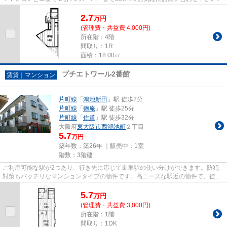
2.7
万
円
(管理費・共益費 4,000円)
所在階：4階
間取り：1R
面積：18.00㎡
プチエトワール2番館
賃貸｜マンション
片町線
「
鴻池新田
」駅 徒歩2分
片町線
「
徳庵
」駅 徒歩25分
片町線
「
住道
」駅 徒歩32分
大阪府
東大阪市
西鴻池町
２丁目
5.7
万円
築年数：築26年 ｜販売中：
1室
階数：3階建
ご利用可能な駅が2つあり、行き先に応じて乗車駅の使い分けができます。防犯
対策もバッチリなマンションタイプの物件です。高ニーズな駅近の物件で、徒歩
2分で駅に行くことができます...
5.7
万
円
(管理費・共益費 3,000円)
所在階：1階
間取り：1DK