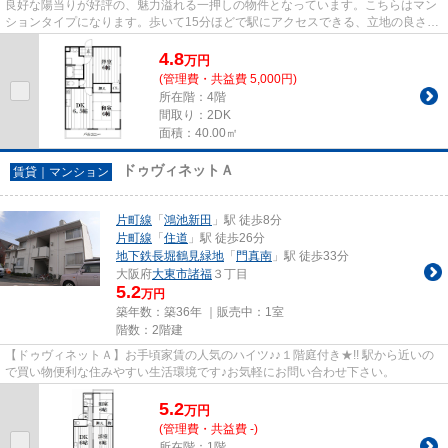
良好な陽当りが好評の、魅力溢れる一押しの物件となっています。こちらはマン
ションタイプになります。歩いて15分ほどで駅にアクセスできる、立地の良さも
魅力の物件です。最上階の物...
4.8
万
円
(管理費・共益費 5,000円)
所在階：4階
間取り：2DK
面積：40.00㎡
ドゥヴィネットＡ
賃貸｜マンション
片町線
「
鴻池新田
」駅 徒歩8分
片町線
「
住道
」駅 徒歩26分
地下鉄長堀鶴見緑地
「
門真南
」駅 徒歩33分
大阪府
大東市
諸福
３丁目
5.2
万円
築年数：築36年 ｜販売中：
1室
階数：2階建
【ドゥヴィネットＡ】お手頃家賃の人気のハイツ♪♪１階庭付き★!! 駅から近いの
で買い物便利な住みやすい生活環境です♪お気軽にお問い合わせ下さい。
5.2
万
円
(管理費・共益費 -)
所在階：1階