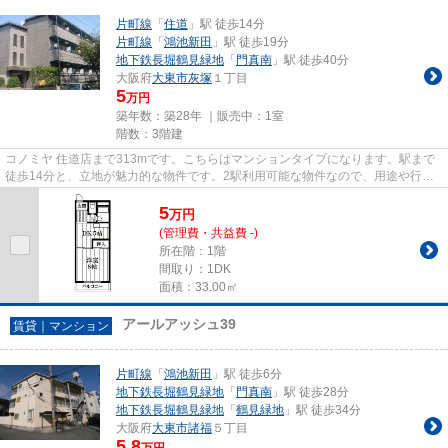
片町線
「
住道
」駅 徒歩14分
片町線
「
鴻池新田
」駅 徒歩19分
地下鉄長堀鶴見緑地
「
門真南
」駅 徒歩40分
大阪府
大東市
灰塚
１丁目
5
万円
築年数：築28年 ｜販売中：
1室
階数：3階建
コノミヤ 住道店まで313mです。こちらはマンションタイプになります。駅まで
徒歩14分と、立地が魅力的な物件です。2駅利用可能な物件なので、用途や行き
先に応じて経路を選択できます...
5
万
円
(管理費・共益費 -)
所在階：1階
間取り：1DK
面積：33.00㎡
アールアッシュ39
賃貸｜マンション
片町線
「
鴻池新田
」駅 徒歩6分
地下鉄長堀鶴見緑地
「
門真南
」駅 徒歩28分
地下鉄長堀鶴見緑地
「
鶴見緑地
」駅 徒歩34分
大阪府
大東市
諸福
５丁目
5.8
万円