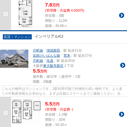
7.8
万
円
(管理費・共益費 4,000円)
所在階：3階
間取り：1LDK
面積：40.86㎡
インペリアルK2
賃貸｜マンション
片町線
「
鴻池新田
」駅 徒歩21分
近鉄けいはんな線
「
荒本
」駅 徒歩27分
片町線
「
住道
」駅 徒歩35分
大阪府
東大阪市
新庄
３丁目
5.5
万円
築年数：築32年 ｜販売中：
1室
階数：2階建
こちらの物件はマンションです。2駅利用可能で利便性の高い物件です。より多
くの不動産情報をお求めなら、まずは住都エステートまでご連絡ください。当社
では、片町線鴻池新田駅を中心...
5.5
万
円
(管理費・共益費 -)
所在階：1-2階
間取り：3DK
面積：56.30㎡