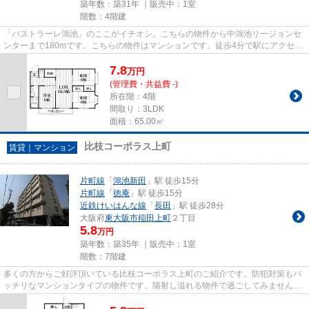
築年数：築31年 ｜販売中：
1室
階数：4階建
「パストラーレ鴻池」のここがイチオシ。こちらの物件から中鴻池リージョンセ
ンターまで180mです。こちらの物件はマンションです。徒歩4分で駅にアクセス
可能な、魅力的な駅近物件です...
7.8
万
円
(管理費・共益費 -)
所在階：4階
間取り：3LDK
面積：65.00㎡
比枝コーポラス上町
賃貸｜マンション
片町線
「
鴻池新田
」駅 徒歩15分
片町線
「
徳庵
」駅 徒歩15分
近鉄けいはんな線
「
長田
」駅 徒歩28分
大阪府
東大阪市
稲田上町
２丁目
5.8
万円
築年数：築35年 ｜販売中：
1室
階数：7階建
多くの方からご好評頂いている比枝コーポラス上町のご紹介です。防犯対策もバ
ッチリなマンションタイプの物件です。陽射し溢れる物件で過ごしてみません
か。駅まで徒歩15分に立地する...