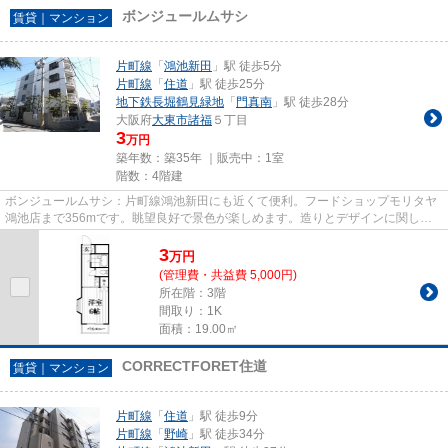
ボンジュールムサシ
賃貸｜マンション
片町線
「
鴻池新田
」駅 徒歩5分
片町線
「
住道
」駅 徒歩25分
地下鉄長堀鶴見緑地
「
門真南
」駅 徒歩28分
大阪府
大東市
諸福
５丁目
3
万円
築年数：築35年 ｜販売中：
1室
階数：4階建
ボンジュールムサシ：片町線鴻池新田にも近くて便利。フードショップモリタヤ
鴻池店まで356mです。眺望良好で景色が楽しめます。造りとデザインに関し
て、自信をもって情報を提供でき...
3
万
円
(管理費・共益費 5,000円)
所在階：3階
間取り：1K
面積：19.00㎡
CORRECTFORET住道
賃貸｜マンション
片町線
「
住道
」駅 徒歩9分
片町線
「
野崎
」駅 徒歩34分