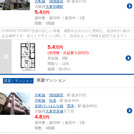
片町線
「
鴻池新田
」駅 徒歩37分
大阪府
大東市
曙町
5.4
万円
築年数：築24年 ｜販売中：
1室
階数：5階建
CORRECTFORET住道の詳しい情報。通勤やお出かけに便利な、徒歩9分に駅の
ある物件です。造りとデザインに関して、自信をもって情報を提供できるマンシ
ョンです。暖かな陽射しが心地よい...
5.4
万
円
(管理費・共益費 5,000円)
所在階：3階
間取り：1DK
面積：28.00㎡
東建マンション
賃貸｜マンション
片町線
「
鴻池新田
」駅 徒歩15分
片町線
「
住道
」駅 徒歩16分
近鉄けいはんな線
「
荒本
」駅 徒歩40分
大阪府
大東市
灰塚
５丁目
4.8
万円
築年数：築29年 ｜販売中：
1室
階数：4階建