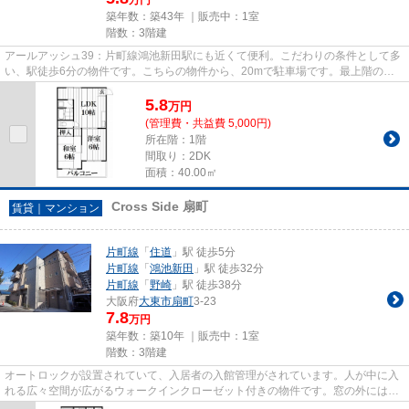
築年数：築43年 ｜販売中：
1室
階数：3階建
アールアッシュ39：片町線鴻池新田駅にも近くて便利。こだわりの条件として多
い、駅徒歩6分の物件です。こちらの物件から、20mで駐車場です。最上階のマ
ンションです。できるだけ早め...
5.8
万
円
(管理費・共益費 5,000円)
所在階：1階
間取り：2DK
面積：40.00㎡
Cross Side 扇町
賃貸｜マンション
片町線
「
住道
」駅 徒歩5分
片町線
「
鴻池新田
」駅 徒歩32分
片町線
「
野崎
」駅 徒歩38分
大阪府
大東市
扇町
3-23
7.8
万円
築年数：築10年 ｜販売中：
1室
階数：3階建
オートロックが設置されていて、入居者の入館管理がされています。人が中に入
れる広々空間が広がるウォークインクローゼット付きの物件です。窓の外には素
晴らしい景色が広がるマンシ...