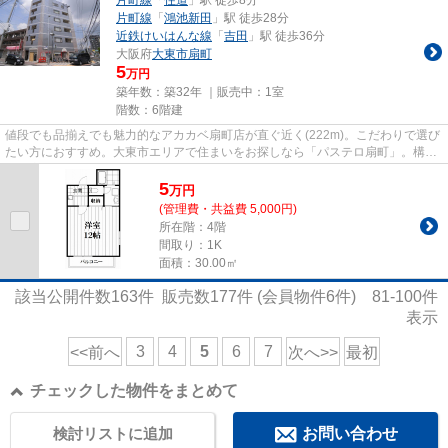
片町線
「
鴻池新田
」駅 徒歩28分
近鉄けいはんな線
「
吉田
」駅 徒歩36分
大阪府
大東市
扇町
5
万円
築年数：築32年 ｜販売中：
1室
階数：6階建
値段でも品揃えでも魅力的なアカカベ扇町店が直ぐ近く(222m)。こだわりで選び
たい方におすすめ。大東市エリアで住まいをお探しなら「パステロ扇町」。構造
上、広々とした住空間が確保...
5
万
円
(管理費・共益費 5,000円)
所在階：4階
間取り：1K
面積：30.00㎡
該当公開件数
163
件 販売数
177
件 (会員物件
6
件)
81-100
件
表示
3
4
5
6
7
<<前へ
次へ>>
最初
チェックした物件をまとめて
検討リストに追加
お問い合わせ