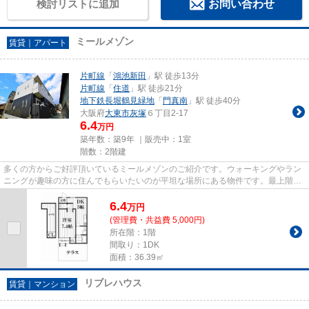
検討リストに追加
お問い合わせ
ミールメゾン
賃貸｜アパート
片町線
「
鴻池新田
」駅 徒歩13分
片町線
「
住道
」駅 徒歩21分
地下鉄長堀鶴見緑地
「
門真南
」駅 徒歩40分
大阪府
大東市
灰塚
６丁目2-17
6.4
万円
築年数：築9年 ｜販売中：
1室
階数：2階建
多くの方からご好評頂いているミールメゾンのご紹介です。ウォーキングやラン
ニングが趣味の方に住んでもらいたいのが平坦な場所にある物件です。最上階の
物件です。こちらの物件は築6...
6.4
万
円
(管理費・共益費 5,000円)
所在階：1階
間取り：1DK
面積：36.39㎡
リブレハウス
賃貸｜マンション