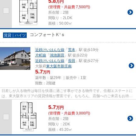
5.8
万
円
(管理費・共益費 7,500円)
所在階：2階
間取り：2LDK
面積：50.00㎡
コンフォートＫ‘ｓ
賃貸｜ハイツ
近鉄けいはんな線
「
荒本
」駅 徒歩19分
片町線
「
鴻池新田
」駅 徒歩22分
近鉄けいはんな線
「
長田
」駅 徒歩27分
大阪府
東大阪市
新庄南
5.7
万円
築年数：築29年 ｜販売中：
1室
階数：2階建
日差しが入る物件は毎日を快適に過ごす事ができる物件です。住都エステートに
は、東大阪市エリアの賃貸情報が豊富です。もちろん、店舗へのご来店もお待ち
しております。
5.7
万
円
(管理費・共益費 3,000円)
所在階：2階
間取り：2DK
面積：45.20㎡