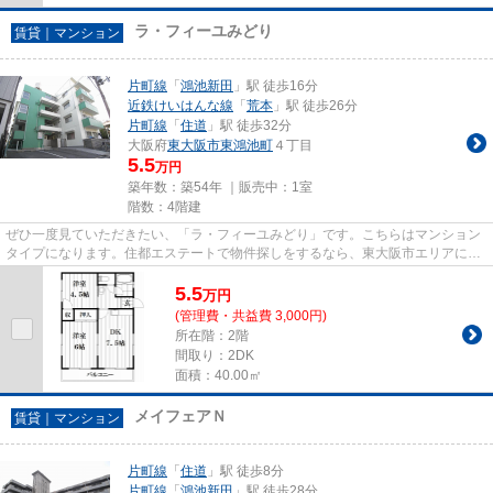
ラ・フィーユみどり
賃貸｜マンション
片町線
「
鴻池新田
」駅 徒歩16分
近鉄けいはんな線
「
荒本
」駅 徒歩26分
片町線
「
住道
」駅 徒歩32分
大阪府
東大阪市
東鴻池町
４丁目
5.5
万円
築年数：築54年 ｜販売中：
1室
階数：4階建
ぜひ一度見ていただきたい、「ラ・フィーユみどり」です。こちらはマンション
タイプになります。住都エステートで物件探しをするなら、東大阪市エリアにあ
る物件はいかがですか。片町...
5.5
万
円
(管理費・共益費 3,000円)
所在階：2階
間取り：2DK
面積：40.00㎡
メイフェアＮ
賃貸｜マンション
片町線
「
住道
」駅 徒歩8分
片町線
「
鴻池新田
」駅 徒歩28分