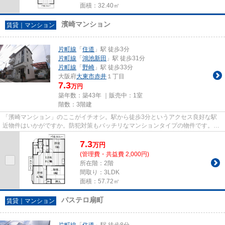
面積：32.40㎡
濱崎マンション
賃貸｜マンション
片町線
「
住道
」駅 徒歩3分
片町線
「
鴻池新田
」駅 徒歩31分
片町線
「
野崎
」駅 徒歩33分
大阪府
大東市
赤井
１丁目
7.3
万円
築年数：築43年 ｜販売中：
1室
階数：3階建
「濱崎マンション」のここがイチオシ。駅から徒歩3分というアクセス良好な駅
近物件はいかがですか。防犯対策もバッチリなマンションタイプの物件です。当
社は大東市エリアに特化し、多...
7.3
万
円
(管理費・共益費 2,000円)
所在階：2階
間取り：3LDK
面積：57.72㎡
パステロ扇町
賃貸｜マンション
片町線
「
住道
」駅 徒歩8分