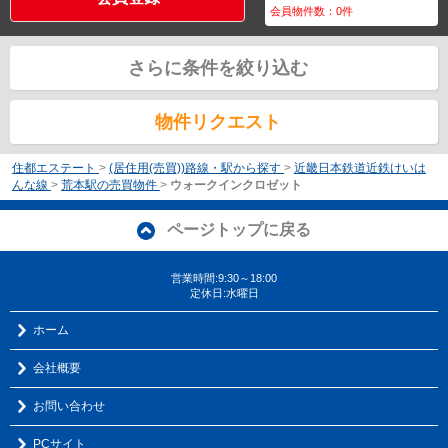
会員物件数：
0
件
さらに条件を絞り込む
物件リクエスト
住都エステート
>
(居住用(売買))路線・駅から探す
>
近畿日本鉄道近鉄けいは
んな線
>
荒本駅の売買物件
>
ウォークインクロゼット
ページトップに戻る
営業時間:9:30～18:00
定休日:水曜日
ホーム
会社概要
お問い合わせ
PCサイト