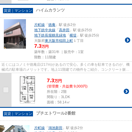
ハイムカランツ
賃貸｜マンション
片町線
「
徳庵
」駅 徒歩2分
地下鉄中央線
「
高井田
」駅 徒歩25分
地下鉄長堀鶴見緑地
「
横堤
」駅 徒歩25分
大阪府
東大阪市
稲田上町
１丁目
7.3
万円
築年数：築31年 ｜販売中：
1室
階数：11階建
近くにはコノミヤ徳庵店(217m)があるので安心。多くの車を駐車できるのが、機
械式の駐車場のメリットです。地上11階建ての物件をご紹介。コンクリート躯体
で隙間がなく、気密性や断熱...
7.3
万
円
(管理費・共益費 9,000円)
所在階：2階
間取り：3LDK
面積：58.14㎡
プチエトワール2番館
賃貸｜マンション
片町線
「
鴻池新田
」駅 徒歩2分