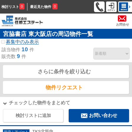
0
0
検討リスト
最近見た物件
お問合せ
宮脇書店 東大阪店の周辺物件一覧
募集中のみ表示
10
該当物件
件
9
販売数
件
さらに条件を絞り込む
物件リクエスト
チェックした物件をまとめて
検討リストに追加
お問い合わせ
TKS北垣内
賃貸｜アパート