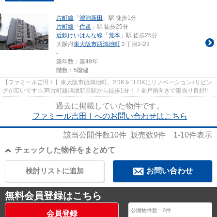
片町線
「
鴻池新田
」駅 徒歩1分
片町線
「
住道
」駅 徒歩25分
近鉄けいはんな線
「
荒本
」駅 徒歩25分
大阪府
東大阪市
西鴻池町
２丁目2-23
-
築年数：築49年
階数：5階建
【ファミール吉田Ⅰ】東大阪市西鴻池町。2DKを1LDKにリノベーション♪リビン
グが広いです☆JR片町線鴻池新田駅から徒歩1分！！全戸南向きで陽当り良好!!
過去に掲載していた物件です。
ファミール吉田Ⅰへのお問い合わせはこちら
該当公開件数
10
件 販売数
9
件
1-10
件表示
チェックした物件をまとめて
検討リストに追加
お問い合わせ
無料会員登録はこちら
公開物件数：
0
件
会員登録