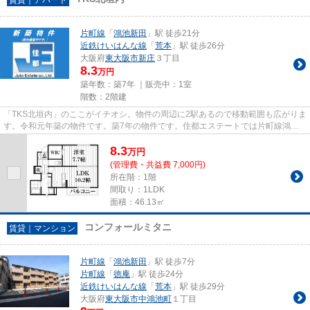
片町線
「
鴻池新田
」駅 徒歩21分
近鉄けいはんな線
「
荒本
」駅 徒歩26分
大阪府
東大阪市
新庄
３丁目
8.3
万円
築年数：築7年 ｜販売中：
1室
階数：2階建
「TKS北垣内」のここがイチオシ。物件の周辺に2駅あるので移動範囲も広がりま
す。令和元年築の物件です。築7年の物件です。住都エステートでは片町線鴻池
新田駅に近く、交通アクセス良...
8.3
万
円
(管理費・共益費 7,000円)
所在階：1階
間取り：1LDK
面積：46.13㎡
コンフォールミタニ
賃貸｜マンション
片町線
「
鴻池新田
」駅 徒歩7分
片町線
「
徳庵
」駅 徒歩24分
近鉄けいはんな線
「
荒本
」駅 徒歩29分
大阪府
東大阪市
中鴻池町
１丁目