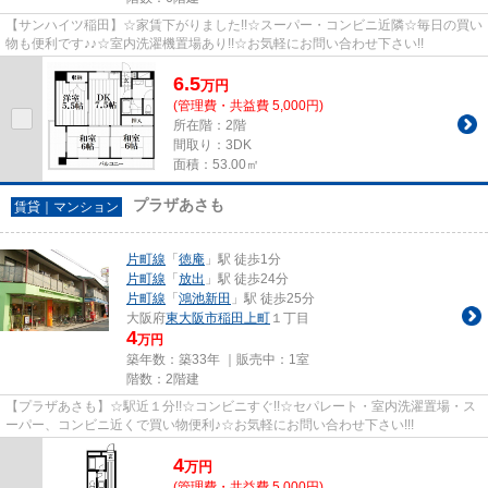
【サンハイツ稲田】☆家賃下がりました!!☆スーパー・コンビニ近隣☆毎日の買い
物も便利です♪♪☆室内洗濯機置場あり!!☆お気軽にお問い合わせ下さい!!
6.5
万
円
(管理費・共益費 5,000円)
所在階：2階
間取り：3DK
面積：53.00㎡
プラザあさも
賃貸｜マンション
片町線
「
徳庵
」駅 徒歩1分
片町線
「
放出
」駅 徒歩24分
片町線
「
鴻池新田
」駅 徒歩25分
大阪府
東大阪市
稲田上町
１丁目
4
万円
築年数：築33年 ｜販売中：
1室
階数：2階建
【プラザあさも】☆駅近１分!!☆コンビニすぐ!!☆セパレート・室内洗濯置場・ス
ーパー、コンビニ近くで買い物便利♪☆お気軽にお問い合わせ下さい!!!
4
万
円
(管理費・共益費 5,000円)