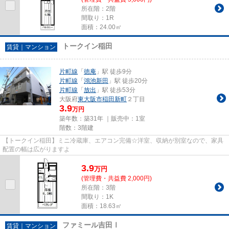
所在階：2階
間取り：1R
面積：24.00㎡
トークイン稲田
賃貸｜マンション
片町線
「
徳庵
」駅 徒歩9分
片町線
「
鴻池新田
」駅 徒歩20分
片町線
「
放出
」駅 徒歩53分
大阪府
東大阪市
稲田新町
２丁目
3.9
万円
築年数：築31年 ｜販売中：
1室
階数：3階建
【トークイン稲田】ミニ冷蔵庫、エアコン完備☆洋室、収納が別室なので、家具
配置の幅は広がりますよ
3.9
万
円
(管理費・共益費 2,000円)
所在階：3階
間取り：1K
面積：18.63㎡
ファミール吉田Ⅰ
賃貸｜マンション