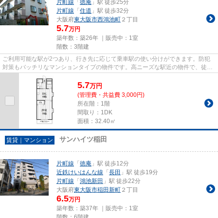
片町線
「
徳庵
」駅 徒歩25分
片町線
「
住道
」駅 徒歩32分
大阪府
東大阪市
西鴻池町
２丁目
5.7
万円
築年数：築26年 ｜販売中：
1室
階数：3階建
ご利用可能な駅が2つあり、行き先に応じて乗車駅の使い分けができます。防犯
対策もバッチリなマンションタイプの物件です。高ニーズな駅近の物件で、徒歩
2分で駅に行くことができます...
5.7
万
円
(管理費・共益費 3,000円)
所在階：1階
間取り：1DK
面積：32.40㎡
サンハイツ稲田
賃貸｜マンション
片町線
「
徳庵
」駅 徒歩12分
近鉄けいはんな線
「
長田
」駅 徒歩19分
片町線
「
鴻池新田
」駅 徒歩22分
大阪府
東大阪市
稲田新町
２丁目
6.5
万円
築年数：築37年 ｜販売中：
1室
階数：6階建