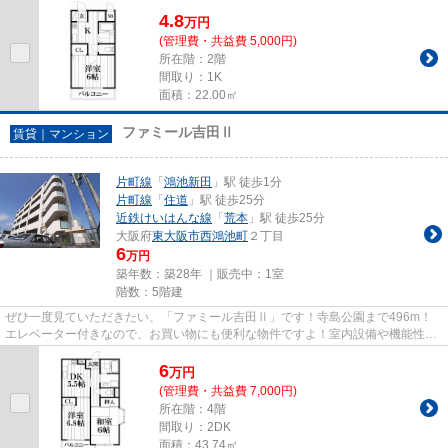
エリアの物件情報を数多く取り...
4.8
万
円
(管理費・共益費 5,000円)
所在階：2階
間取り：1K
面積：22.00㎡
ファミール吉田Ⅱ
賃貸｜マンション
片町線
「
鴻池新田
」駅 徒歩1分
片町線
「
住道
」駅 徒歩25分
近鉄けいはんな線
「
荒本
」駅 徒歩25分
大阪府
東大阪市
西鴻池町
２丁目
6
万円
築年数：築28年 ｜販売中：
1室
階数：5階建
ぜひ一度見ていただきたい、「ファミール吉田Ⅱ」です！寺島公園まで496m！
エレベーター付きなので、お買い物にも便利な物件ですよ！室内設備や機能性に
こだわったマンション物件です！...
6
万
円
(管理費・共益費 7,000円)
所在階：4階
間取り：2DK
面積：43.74㎡