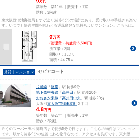
9
万円
築年数：築11年 ｜販売中：
1室
階数：3階建
東大阪西鴻池郵便局もすぐ近く(徒歩6分)の場所にあり、受け取りや手続きも楽で
す。いつでも快適空間を味わえる通風良好な気持ちよいマンション。こちらはマ
ンションタイプになります。...
9
万
円
(管理費・共益費 6,500円)
所在階：2階
間取り：1LDK
面積：44.75㎡
セピアコート
賃貸｜マンション
片町線
「
徳庵
」駅 徒歩9分
地下鉄中央線
「
高井田
」駅 徒歩20分
おおさか東線
「
高井田中央
」駅 徒歩20分
大阪府
東大阪市
稲田本町
２丁目
4.8
万円
築年数：築27年 ｜販売中：
1室
階数：3階建
近くのスーパー玉出 徳庵店まで徒歩5分で行けます。こちらの物件はマンション
です。駅から徒歩9分の位置にある物件なので、アクセスも良好です。東大阪市