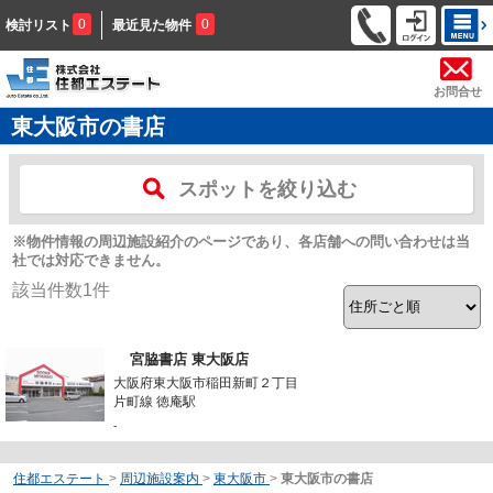
0
0
検討リスト
最近見た物件
お問合せ
東大阪市の書店
スポットを絞り込む
※物件情報の周辺施設紹介のページであり、各店舗への問い合わせは当
社では対応できません。
該当件数
1
件
宮脇書店 東大阪店
大阪府東大阪市稲田新町２丁目
片町線 徳庵駅
-
住都エステート
>
周辺施設案内
>
東大阪市
>
東大阪市の書店