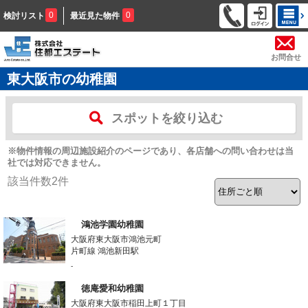
0
0
検討リスト
最近見た物件
お問合せ
東大阪市の幼稚園
スポットを絞り込む
※物件情報の周辺施設紹介のページであり、各店舗への問い合わせは当
社では対応できません。
該当件数
2
件
鴻池学園幼稚園
大阪府東大阪市鴻池元町
片町線 鴻池新田駅
-
徳庵愛和幼稚園
大阪府東大阪市稲田上町１丁目