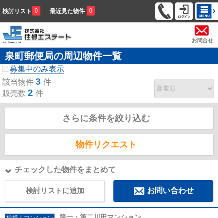
0
0
検討リスト
最近見た物件
お問合せ
泉町郵便局の周辺物件一覧
募集中のみ表示
3
該当物件
件
2
販売数
件
さらに条件を絞り込む
物件リクエスト
チェックした物件をまとめて
検討リストに追加
お問い合わせ
第一・第二川田マンション
賃貸｜マンション