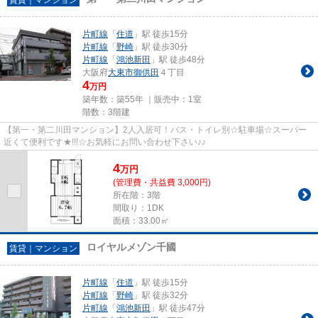
片町線
「
住道
」駅 徒歩15分
片町線
「
野崎
」駅 徒歩30分
片町線
「
鴻池新田
」駅 徒歩48分
大阪府
大東市
御供田
４丁目
4
万円
築年数：築55年 ｜販売中：
1室
階数：3階建
【第一・第二川田マンション】2人入居可！バス・トイレ別☆駐車場☆スーパー
近くて便利です★!!!☆お気軽にお問い合わせ下さい♪♪
4
万
円
(管理費・共益費 3,000円)
所在階：3階
間取り：1DK
面積：33.00㎡
ロイヤルメゾン千國
賃貸｜マンション
片町線
「
住道
」駅 徒歩15分
片町線
「
野崎
」駅 徒歩32分
片町線
「
鴻池新田
」駅 徒歩47分