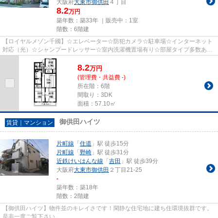
大阪府
大東市
御供田
４丁目
8.2
万円
築年数：築33年 ｜販売中：
1室
階数：6階建
【ロイヤルメゾン千國】☆エレベーター☆防犯カメラ☆駐車場☆インターネット
対応（光）☆シャンプードレッサー☆室内洗濯機置場有り☆部屋タイプ多数あり
ます!!!☆玄関２重ロック☆お気軽にお...
8.2
万
円
(管理費・共益費 -)
所在階：6階
間取り：3DK
面積：57.10㎡
御供田ハイツ
賃貸｜マンション
片町線
「
住道
」駅 徒歩15分
片町線
「
野崎
」駅 徒歩31分
近鉄けいはんな線
「
吉田
」駅 徒歩39分
大阪府
大東市
御供田
２丁目21-25
-
築年数：築18年
階数：2階建
【御供田ハイツ】物件並のキレイさです！閑静な住宅地に建ち住環境抜群です。
是非一度ご覧下さい。