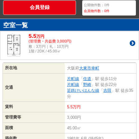
公開物件数：
0
件
会員登録
会員物件数：
0
件
空室一覧
5.5
万
円
(管理費・共益費 3,000円)
敷：3万円｜礼：10万円
1階 / 2DK / 45.00㎡
所在地
大阪府
大東市
幸町
片町線
「
住道
」駅 徒歩11分
片町線
「
野崎
」駅 徒歩22分
交通
近鉄けいはんな線
「
吉田
」駅 徒歩35
分
賃料
5.5万円
管理費等
3,000円
面積
45.00㎡
築年数
1981年 6月 (築45年)