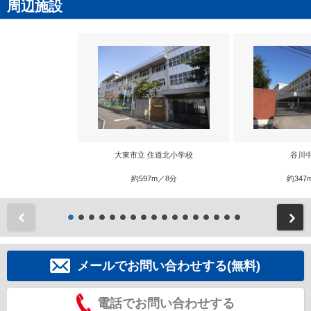
周辺施設
大東市立 住道北小学校
谷川
約597m／8分
約347
前
メールでお問い合わせする(無料)
電話でお問い合わせする