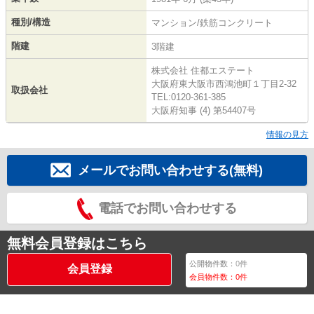
種別/構造
マンション/鉄筋コンクリート
階建
3階建
株式会社 住都エステート
大阪府東大阪市西鴻池町１丁目2-32
取扱会社
TEL:0120-361-385
大阪府知事 (4) 第54407号
情報の見方
メールでお問い合わせする(無料)
電話でお問い合わせする
無料会員登録はこちら
公開物件数：
0
件
会員登録
会員物件数：
0
件