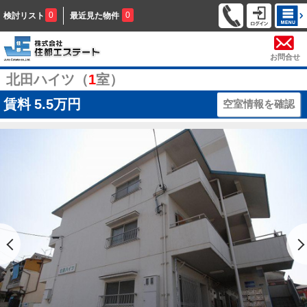
0
0
検討リスト
最近見た物件
お問合せ
北田ハイツ（
1
室）
賃料
5.5万円
空室情報を確認