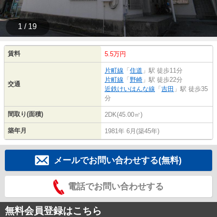
1 / 19
賃料
5.5万円
片町線
「
住道
」駅 徒歩11分
片町線
「
野崎
」駅 徒歩22分
交通
近鉄けいはんな線
「
吉田
」駅 徒歩35
分
間取り(面積)
2DK(45.00㎡)
築年月
1981年 6月(築45年)
メールでお問い合わせする(無料)
電話でお問い合わせする
無料会員登録はこちら