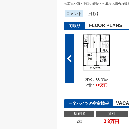
※写真や図と実際の現状とが異なる場合は現
コメント
【外観】
FLOOR PLANS
間取り
-
2DK / 33.00㎡
2階 /
3.8万円
VACA
三楽ハイツの空室情報
所在階
賃料
3.8万円
2階