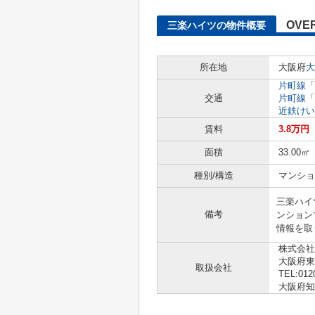
OVE
三楽ハイツの物件概要
所在地
大阪府
大
片町線
「
交通
片町線
「
近鉄けい
賃料
3.8万円
面積
33.00㎡
種別/構造
マンショ
三楽ハイ
備考
ンション
情報を取
株式会社
大阪府東
取扱会社
TEL:012
大阪府知事