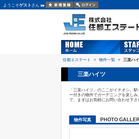
ようこそ
ゲスト
さん
住都エステート
>
物件一覧
>
三楽ハ
三楽ハイツ
「三楽ハイツ」のここがイチオシ。駅
ー付きの物件でガーデニングを楽しみ
で、まずはお気軽にお問い合わせ下さ
PHOTO GALLE
物件写真