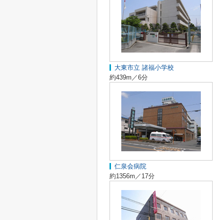
大東市立 諸福小学校
約439m／6分
仁泉会病院
約1356m／17分