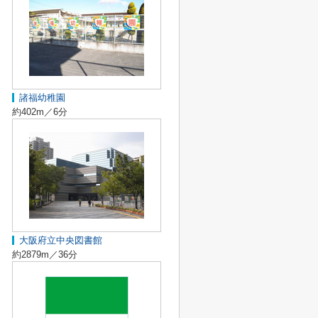
諸福幼稚園
約402m／6分
大阪府立中央図書館
約2879m／36分