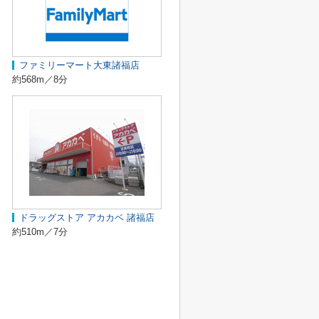
ファミリーマート大東諸福店
約568m／8分
ドラッグストア アカカベ 諸福店
約510m／7分