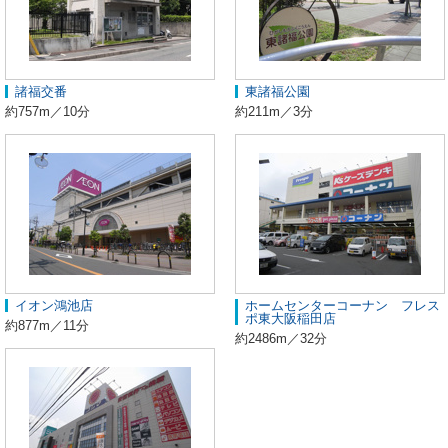
諸福交番
東諸福公園
約757m／10分
約211m／3分
イオン鴻池店
ホームセンターコーナン フレス
ポ東大阪稲田店
約877m／11分
約2486m／32分