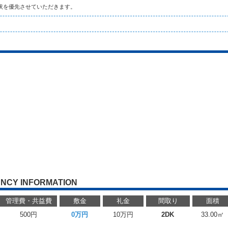
状を優先させていただきます。
NCY INFORMATION
管理費・共益費
敷金
礼金
間取り
面積
500円
0万円
10万円
2DK
33.00㎡