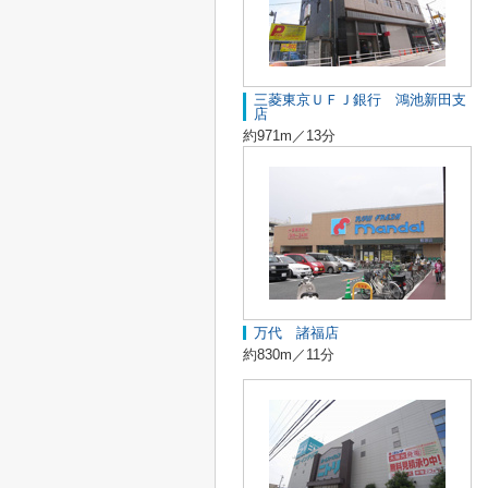
三菱東京ＵＦＪ銀行 鴻池新田支
店
約971m／13分
万代 諸福店
約830m／11分