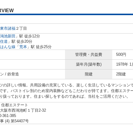
RVIEW
東市
諸福
２丁目
鴻池新田
」駅 徒歩12分
住道
」駅 徒歩20分
はんな線
「
荒本
」駅 徒歩25分
管理費・共益費
500円
築年月(築年数)
1978年 1
ン / 鉄骨造
階建
2階建
ツの詳しい情報。共用設備の充実している、楽しく生活しているマンション
です。バストイレ別のため室内装飾などもこだわりが持てます。住都エステ
り扱っております。住まい探しをするのであれば、当社をご活用ください。
 住都エステート
大阪市西鴻池町１丁目2-32
0-361-385
 (4) 第54407号