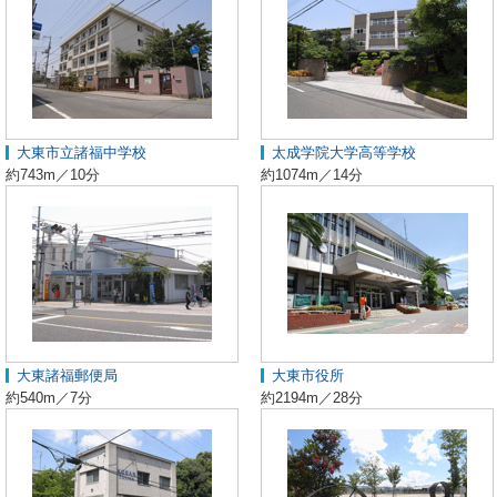
大東市立諸福中学校
太成学院大学高等学校
約743m／10分
約1074m／14分
大東諸福郵便局
大東市役所
約540m／7分
約2194m／28分