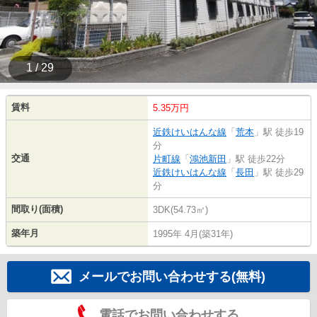
1 / 29
賃料
5.35万円
近鉄けいはんな線
「
荒本
」駅 徒歩19
分
交通
片町線
「
鴻池新田
」駅 徒歩22分
近鉄けいはんな線
「
長田
」駅 徒歩29
分
間取り(面積)
3DK(54.73㎡)
築年月
1995年 4月(築31年)
メールでお問い合わせする(無料)
電話でお問い合わせする