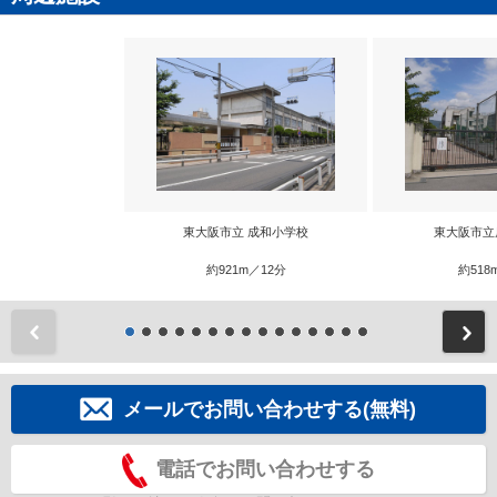
東大阪市立 成和小学校
東大阪市立
約921m／12分
約518
前
メールでお問い合わせする(無料)
電話でお問い合わせする