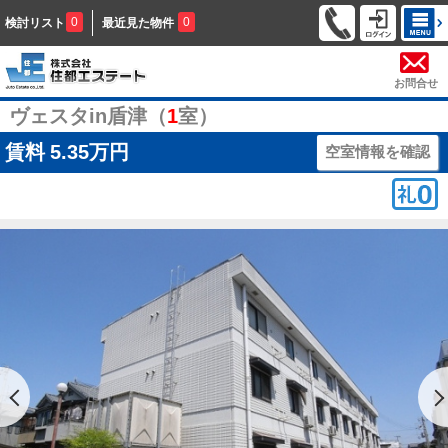
0
0
検討リスト
最近見た物件
お問合せ
ヴェスタin盾津（
1
室）
賃料
5.35万円
空室情報を確認