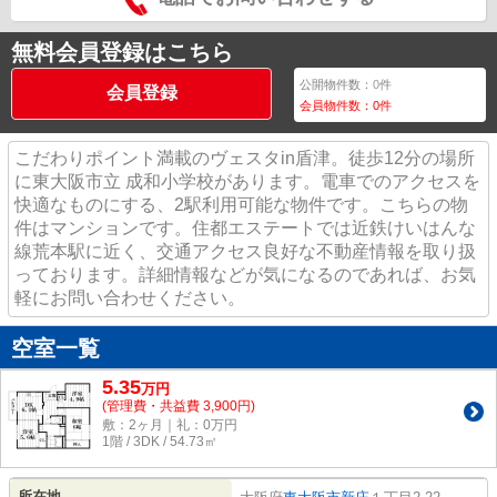
無料会員登録はこちら
公開物件数：
0
件
会員登録
会員物件数：
0
件
こだわりポイント満載のヴェスタin盾津。徒歩12分の場所
に東大阪市立 成和小学校があります。電車でのアクセスを
快適なものにする、2駅利用可能な物件です。こちらの物
件はマンションです。住都エステートでは近鉄けいはんな
線荒本駅に近く、交通アクセス良好な不動産情報を取り扱
っております。詳細情報などが気になるのであれば、お気
軽にお問い合わせください。
空室一覧
5.35
万
円
(管理費・共益費 3,900円)
敷：2ヶ月｜礼：0万円
1階 / 3DK / 54.73㎡
所在地