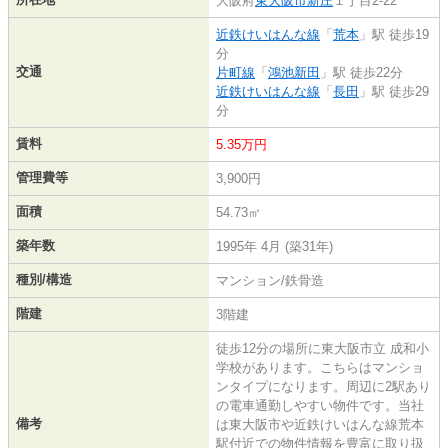
大阪府
東大阪市
新庄
１丁目2-22
近鉄けいはんな線
「
荒本
」駅 徒歩19
分
交通
片町線
「
鴻池新田
」駅 徒歩22分
近鉄けいはんな線
「
長田
」駅 徒歩29
分
賃料
5.35万円
管理費等
3,900円
面積
54.73㎡
築年数
1995年 4月 (築31年)
種別/構造
マンション/鉄骨造
階建
3階建
徒歩12分の場所に東大阪市立 成和小
学校があります。こちらはマンショ
ンタイプになります。周辺に2駅あり
の電車通勤しやすい物件です。当社
備考
は東大阪市や近鉄けいはんな線荒本
駅付近での物件情報を豊富に取り扱