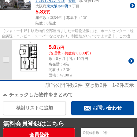
近鉄けいはんな線
「
長田
」駅 徒歩19分
大阪府
東大阪市
中野
１丁目
5.8
万円
築年数：築34年 ｜募集中：
1室
階数：6階建
【シャトー中野】駅近物件空部屋出ました☆建物近隣には、ホームセンター・総
合病院・コンビニ・スーパーなどがあり、利便性がいいですよ☆是非、この機会
にご覧下さい！！
5.8
万
円
(管理費・共益費 8,000円)
敷：0ヶ月｜礼：10万円
所在階：4階
間取り：2DK
面積：47.00㎡
該当公開件数
2
件 空き数
2
件
1-2
件表示
チェックした物件をまとめて
検討リストに追加
お問い合わせ
無料会員登録はこちら
公開物件数：
0
件
会員登録