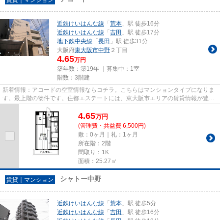
近鉄けいはんな線
「
荒本
」駅 徒歩16分
近鉄けいはんな線
「
吉田
」駅 徒歩17分
地下鉄中央線
「
長田
」駅 徒歩31分
大阪府
東大阪市
中野
２丁目
4.65
万円
築年数：築19年 ｜募集中：
1室
階数：3階建
新着情報：アコードの空室情報ならコチラ。こちらはマンションタイプになりま
す。最上階の物件です。住都エステートには、東大阪市エリアの賃貸情報が豊富
です。もちろん、店舗へのご...
4.65
万
円
(管理費・共益費 6,500円)
敷：0ヶ月｜礼：1ヶ月
所在階：2階
間取り：1K
面積：25.27㎡
シャトー中野
賃貸｜マンション
近鉄けいはんな線
「
荒本
」駅 徒歩5分
近鉄けいはんな線
「
吉田
」駅 徒歩16分