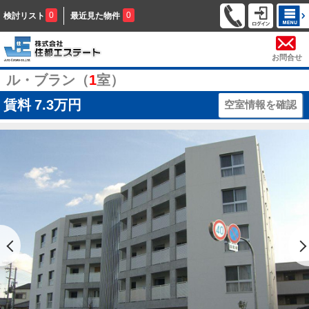
0
0
検討リスト
最近見た物件
お問合せ
ル・ブラン（
1
室）
賃料
7.3万円
空室情報を確認