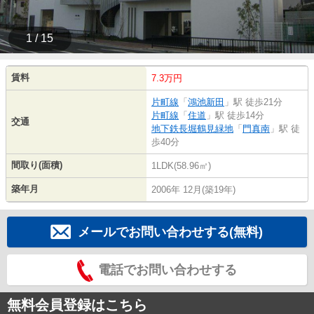
1 / 15
賃料
7.3万円
片町線
「
鴻池新田
」駅 徒歩21分
片町線
「
住道
」駅 徒歩14分
交通
地下鉄長堀鶴見緑地
「
門真南
」駅 徒
歩40分
間取り(面積)
1LDK(58.96㎡)
築年月
2006年 12月(築19年)
メールでお問い合わせする(無料)
電話でお問い合わせする
無料会員登録はこちら