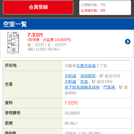
公開物件数：
0
件
会員登録
会員物件数：
0
件
空室一覧
7.3
万
円
(管理費・共益費 10,000円)
敷：3万円｜礼：10万円
4階 / 1LDK / 58.96㎡
所在地
大阪府
大東市
灰塚
２丁目
片町線
「
鴻池新田
」駅 徒歩21分
片町線
「
住道
」駅 徒歩14分
交通
地下鉄長堀鶴見緑地
「
門真南
」駅 徒
歩40分
賃料
7.3万円
管理費等
10,000円
面積
58.96㎡
築年数
2006年 12月 (築19年)