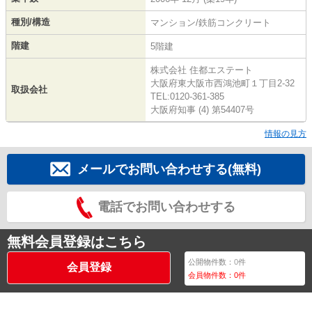
種別/構造
マンション/鉄筋コンクリート
階建
5階建
株式会社 住都エステート
大阪府東大阪市西鴻池町１丁目2-32
取扱会社
TEL:0120-361-385
大阪府知事 (4) 第54407号
情報の見方
メールでお問い合わせする(無料)
電話でお問い合わせする
無料会員登録はこちら
公開物件数：
0
件
会員登録
会員物件数：
0
件