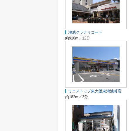
鴻池グラナリコート
約910m／12分
ミニストップ東大阪東鴻池町店
約182m／3分