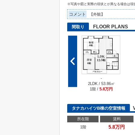
※写真や図と実際の現状とが異なる場合は現
コメント
【外観】
FLOOR PLANS
間取り
-
2LDK / 53.86㎡
1階 /
5.8万円
タナカハイツB棟の空室情報
所在階
賃料
5.8万円
1階