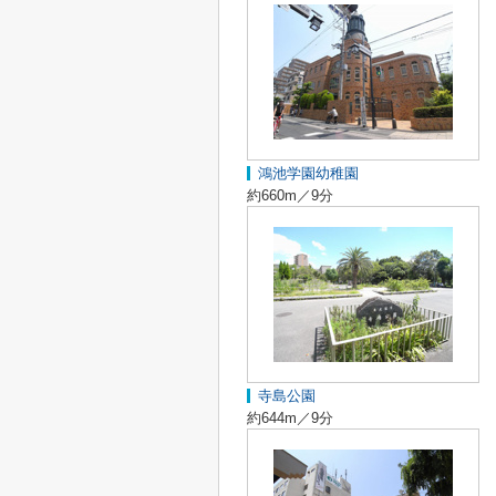
鴻池学園幼稚園
約660m／9分
寺島公園
約644m／9分