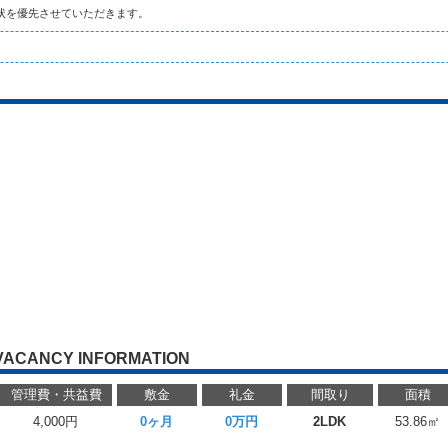
状を優先させていただきます。
VACANCY INFORMATION
管理費・共益費
敷金
礼金
間取り
面積
4,000円
0ヶ月
0万円
2LDK
53.86㎡