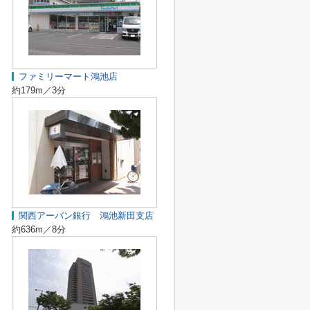
ファミリーマート鴻池店
約179m／3分
関西アーバン銀行 鴻池新田支店
約636m／8分