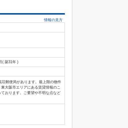
情報の見方
月( 築31年 )
楠風荘郵便局があります。最上階の物件
。東大阪市エリアにある賃貸情報のこ
っております。ご要望や不明な点など