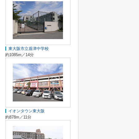
東大阪市立盾津中学校
約1085m／14分
イオンタウン東大阪
約878m／11分