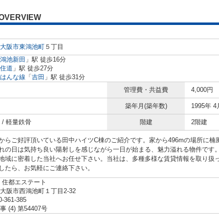
OVERVIEW
大阪市
東鴻池町
５丁目
鴻池新田
」駅 徒歩16分
住道
」駅 徒歩27分
はんな線
「
吉田
」駅 徒歩31分
管理費・共益費
4,000円
築年月(築年数)
1995年 4
 / 軽量鉄骨
階建
2階建
からご好評頂いている田中ハイツC棟のご紹介です。家から496mの場所に
れの日は気持ち良い陽射しを感じながら一日が始まる、魅力溢れる物件です
地域に密着した当社へお任せ下さい。当社は、多種多様な賃貸情報を取り扱
したら、お気軽にご連絡下さい。
 住都エステート
大阪市西鴻池町１丁目2-32
0-361-385
 (4) 第54407号