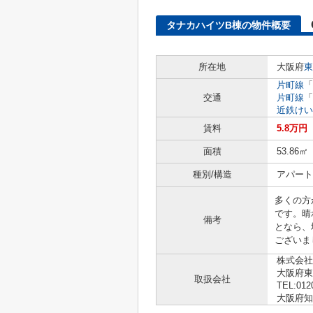
タナカハイツB棟の物件概要
所在地
大阪府
東
片町線
「
交通
片町線
「
近鉄けい
賃料
5.8万円
面積
53.86㎡
種別/構造
アパート
多くの方
です。晴
備考
となら、
ございま
株式会社
大阪府東
取扱会社
TEL:012
大阪府知事