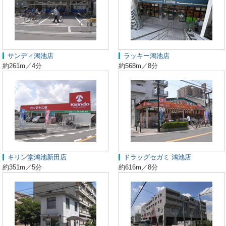
サンディ鴻池店
ラッキー鴻池店
約261m／4分
約568m／8分
キリン堂鴻池新田店
ドラッグセガミ 鴻池店
約351m／5分
約616m／8分