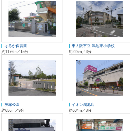
はるか保育園
東大阪市立 鴻池東小学校
約1176m／15分
約225m／3分
灰塚公園
イオン鴻池店
約656m／9分
約634m／8分