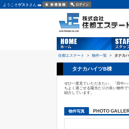
ようこそ
ゲスト
さん
住都エステート
>
物件一覧
>
タナカハ
タナカハイツB棟
ぜひ一度見ていただきたい、「田中ハ
ちよく過ごせる陽当たりの良い物件で
紹介しています。
PHOTO GALLE
物件写真